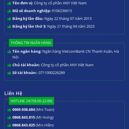
Tên đơn vị:
Công ty cổ phần ANY Việt Nam
Mã số doanh nghiệp:
0106236615
Đăng ký lần đầu:
Ngày 22 tháng 07 năm 2013
Đăng ký lần thứ 3:
Ngày 21 tháng 04 năm 2023
THÔNG TIN NGÂN HÀNG
Tên ngân hàng:
Ngân hàng VietcomBank CN Thanh Xuân, Hà
Nội
Chủ tài khoản:
Công ty cổ phần ANY Việt Nam
Số tài khoản:
: 0711000226289
Liên Hệ
HOTLINE 24/7(8:00-22:00)
0969.938.684
(Mrs Toan)
0868.843.815
(Mr Hưng)
0868.843.825
(Mrs Hiền)