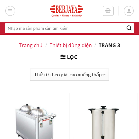
Skip
to
content
Tìm
kiếm:
Trang chủ
/
Thiết bị dùng điện
/
TRANG 3
LỌC