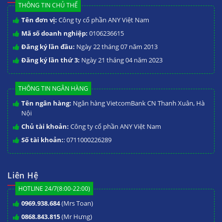
THÔNG TIN CHỦ THỂ
Tên đơn vị:
Công ty cổ phần ANY Việt Nam
Mã số doanh nghiệp:
0106236615
Đăng ký lần đầu:
Ngày 22 tháng 07 năm 2013
Đăng ký lần thứ 3:
Ngày 21 tháng 04 năm 2023
THÔNG TIN NGÂN HÀNG
Tên ngân hàng:
Ngân hàng VietcomBank CN Thanh Xuân, Hà
Nội
Chủ tài khoản:
Công ty cổ phần ANY Việt Nam
Số tài khoản:
: 0711000226289
Liên Hệ
HOTLINE 24/7(8:00-22:00)
0969.938.684
(Mrs Toan)
0868.843.815
(Mr Hưng)