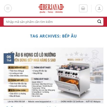
Skip
to
content
Tìm
kiếm:
TAG ARCHIVES:
BẾP ÂU
06
Th8