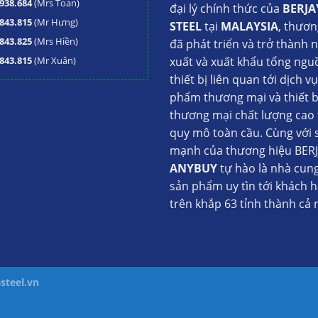
938.684
(Mrs Toan)
đại lý chính thức của
BERJA
843.815
(Mr Hưng)
STEEL
tại
MALAYSIA
, thươn
843.825
(Mrs Hiền)
đã phát triển và trở thành 
843.815
(Mr Xuân)
xuất và xuất khẩu tổng ngu
thiết bị liên quan tới dịch v
phẩm thương mại và thiết b
thương mại chất lượng cao 
quy mô toàn cầu. Cùng với 
mạnh của thương hiệu BERJ
ANYBUY
tự hào là nhà cun
sản phẩm uy tìn tới khách 
trên khắp 63 tỉnh thành cả 
steel.vn