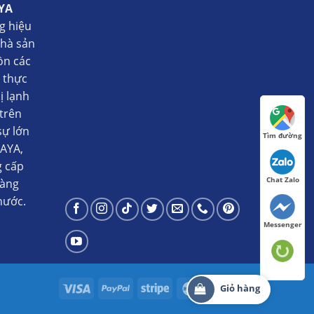
YA
g hiệu
nhà sản
ồn các
ụ thực
ị lạnh
trên
sự lớn
Tìm đường
AYA,
g cấp
Chat Zalo
hàng
nước.
Messenger
Giỏ hàng