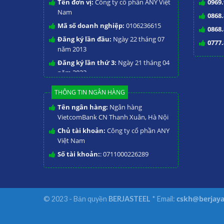
Tên đơn vị:
Công ty cổ phần ANY Việt
0969.
Nam
0868.
Mã số doanh nghiệp:
0106236615
0868.
Đăng ký lần đầu:
Ngày 22 tháng 07
0777.
năm 2013
Đăng ký lần thứ 3:
Ngày 21 tháng 04
năm 2023
THÔNG TIN NGÂN HÀNG
Tên ngân hàng:
Ngân hàng
VietcomBank CN Thanh Xuân, Hà Nội
Chủ tài khoản:
Công ty cổ phần ANY
Việt Nam
Số tài khoản:
: 0711000226289
cskh@berjaya
© 2023 - Bản quyền
BERJASTEEL
* Email: