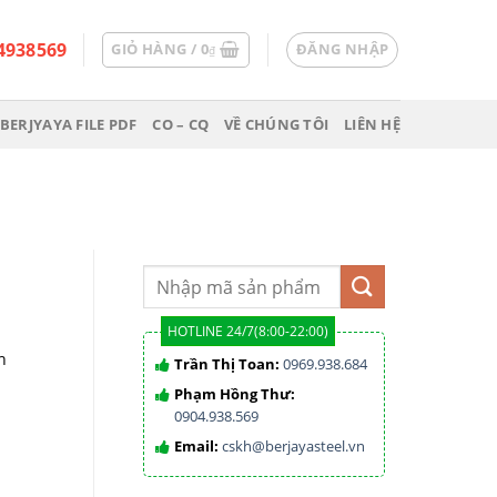
4938569
GIỎ HÀNG /
0
ĐĂNG NHẬP
₫
BERJYAYA FILE PDF
CO – CQ
VỀ CHÚNG TÔI
LIÊN HỆ
HOTLINE 24/7(8:00-22:00)
h
Trần Thị Toan:
0969.938.684
Phạm Hồng Thư:
0904.938.569
Email:
cskh@berjayasteel.vn