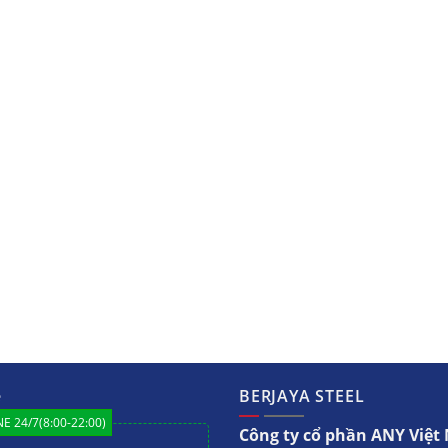
ệ
BERJAYA STEEL
E 24/7(8:00-22:00)
Công ty cổ phần ANY Việ