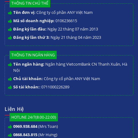
THÔNG TIN CHỦ THỂ
Tên đơn vị:
Công ty cổ phần ANY Việt Nam
Mã số doanh nghiệp:
0106236615
Đăng ký lần đầu:
Ngày 22 tháng 07 năm 2013
Đăng ký lần thứ 3:
Ngày 21 tháng 04 năm 2023
THÔNG TIN NGÂN HÀNG
Tên ngân hàng:
Ngân hàng VietcomBank CN Thanh Xuân, Hà
Nội
Chủ tài khoản:
Công ty cổ phần ANY Việt Nam
Số tài khoản:
: 0711000226289
Liên Hệ
HOTLINE 24/7(8:00-22:00)
0969.938.684
(Mrs Toan)
0868.843.815
(Mr Hưng)