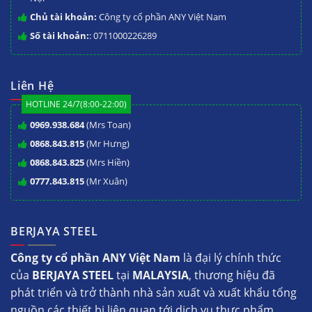
Chủ tài khoản:
Công ty cổ phần ANY Việt Nam
Số tài khoản:
: 0711000226289
Liên Hệ
HOTLINE 24/7(8:00-22:00)
0969.938.684
(Mrs Toan)
0868.843.815
(Mr Hưng)
0868.843.825
(Mrs Hiền)
0777.843.815
(Mr Xuân)
BERJAYA STEEL
Công ty cổ phần ANY Việt Nam
là đại lý chính thức
của
BERJAYA STEEL
tại
MALAYSIA
, thương hiệu đã
phát triển và trở thành nhà sản xuất và xuất khẩu tổng
nguồn các thiết bị liên quan tới dịch vụ thực phẩm