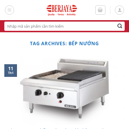
Skip
to
content
Tìm
kiếm:
TAG ARCHIVES:
BẾP NƯỚNG
11
Th1