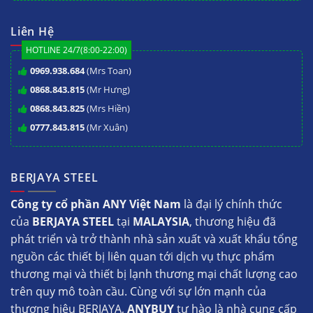
Liên Hệ
HOTLINE 24/7(8:00-22:00)
0969.938.684
(Mrs Toan)
0868.843.815
(Mr Hưng)
0868.843.825
(Mrs Hiền)
0777.843.815
(Mr Xuân)
BERJAYA STEEL
Công ty cổ phần ANY Việt Nam
là đại lý chính thức
của
BERJAYA STEEL
tại
MALAYSIA
, thương hiệu đã
phát triển và trở thành nhà sản xuất và xuất khẩu tổng
nguồn các thiết bị liên quan tới dịch vụ thực phẩm
thương mại và thiết bị lạnh thương mại chất lượng cao
trên quy mô toàn cầu. Cùng với sự lớn mạnh của
thương hiệu BERJAYA,
ANYBUY
tự hào là nhà cung cấp