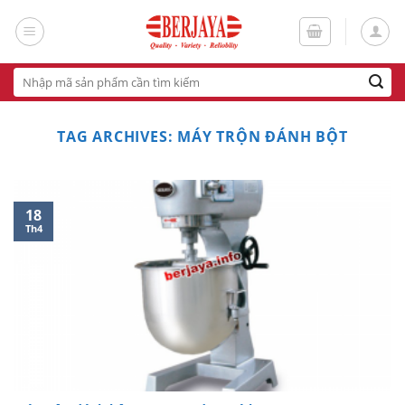
Skip
to
content
Tìm
kiếm:
TAG ARCHIVES:
MÁY TRỘN ĐÁNH BỘT
18
Th4