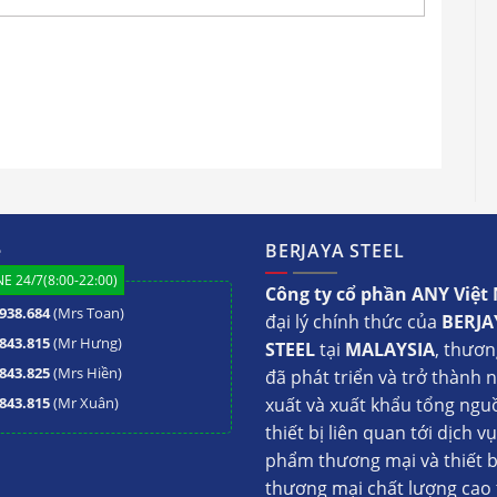
 nước BJY-U30-B
h đun nước Berjaya BJY-U30-
 bị dùng điện
cung cấp nước sôi tự động, nhanh
ệ
BERJAYA STEEL
u trực tiếp từ Malaysia, thiết bị đem lại nhiều tính
E 24/7(8:00-22:00)
c hộ gia đình cũng như cho các văn phòng nhà bếp công
Công ty cổ phần ANY Việ
938.684
(Mrs Toan)
đại lý chính thức của
BERJA
843.815
(Mr Hưng)
STEEL
tại
MALAYSIA
, thươn
ng châu Âu nên
máy đun nước
BJY-U30-B có công
843.825
(Mrs Hiền)
đã phát triển và trở thành 
được đun sôi nhanh chóng chỉ trong vài phút. Nhờ
843.815
(Mr Xuân)
xuất và xuất khẩu tổng ngu
rất nhiêu thời gian so với việc dung ấm thông
thiết bị liên quan tới dịch v
phẩm thương mại và thiết b
đun nước nóng
thương mại chất lượng cao 