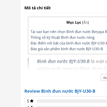
Mô tả chi tiết
Mục Lục
[
Ẩn
]
Tại sao bạn nên chọn Bình đun nước Berjaya 
Thông số kỹ thuật Bình đun nước nóng
Đặc điểm nổi bật của bình đun nước BJY-U30-
Báo giá sản phẩm bình đun nước BJY-U30-B
Bình đun nước BJY-U30-B
là một 
nguồn nước nóng tự động, dung tíc
các văn phòng của nhà hàng, trườn
Đọ
Review Bình đun nước BJY-U30-B
5