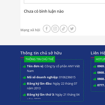
Chưa có bình luận nào
Bình đun
Mạng xã hội
Tại sao bạn nên chọn Bìn
B ?
Bình đun nước Berjaya BJY-U30-B là
thiết
Thông tin chủ sở hữu
Liên H
chóng và an toàn.
Được sản xuất và nhập khẩ
THÔNG TIN CHỦ THỂ
HOTLIN
năng ưu việt, và là lựa chọn lý tưởng cho cá
Tên đơn vị:
Công ty cổ phần ANY Việt
0969.
nghiệp, nhà hàng và khách sạn.
Nam
0868.
Được sản xuất theo tiêu chuẩn chất lượ
Mã số doanh nghiệp:
0106236615
0868.
suất cao. Khi sử dụng thiết bị, nước sẽ 
Đăng ký lần đầu:
Ngày 22 tháng 07
0777.
đó, người sử dụng có thể tiết kiệm được 
năm 2013
thường.
Đăng ký lần thứ 3:
Ngày 21 tháng 04
năm 2023
Thông số kỹ thuật Bình 