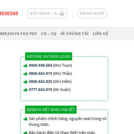
4938569
GIỎ HÀNG /
0
ĐĂNG NHẬP
₫
BERJYAYA FILE PDF
CO – CQ
VỀ CHÚNG TÔI
LIÊN HỆ
HOTLINE 24/7(8:00-22:00)
0969.938.684
(Mrs Toan)
0868.843.815
(Mrs Thảo)
0868.843.825
(Mrs Hiền)
0777.843.815
(Mr Xuân)
BERJAYA VIỆT NAM CAM KẾT
Sản phẩm chính hãng, nguyên seal trùng vỏ
thùng IMEI.
Bảo hành điện tử theo IMEI trên máy.