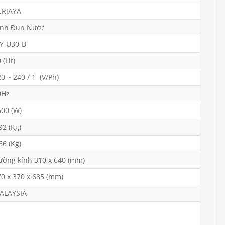
ERJAYA
ình Đun Nước
JY-U30-B
 (Lít)
0 ~ 240 / 1 (V/Ph)
0Hz
600 (W)
92 (Kg)
66 (Kg)
ường kính 310 x 640 (mm)
70 x 370 x 685 (mm)
ALAYSIA