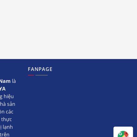
FANPAGE
t Nam
là
YA
g hiệu
nhà sản
ồn các
ụ thực
ị lạnh
trên