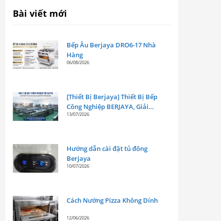
Bài viết mới
Bếp Âu Berjaya DRO6-17 Nhà
Hàng
06/08/2026
[Thiết Bị Berjaya] Thiết Bị Bếp
Công Nghiệp BERJAYA, Giải
13/07/2026
Pháp Tối Ưu Cho Mọi Gian Bếp
Chuyên Nghiệp
Hướng dẫn cài đặt tủ đông
Berjaya
10/07/2026
Cách Nướng Pizza Không Dính
12/06/2026