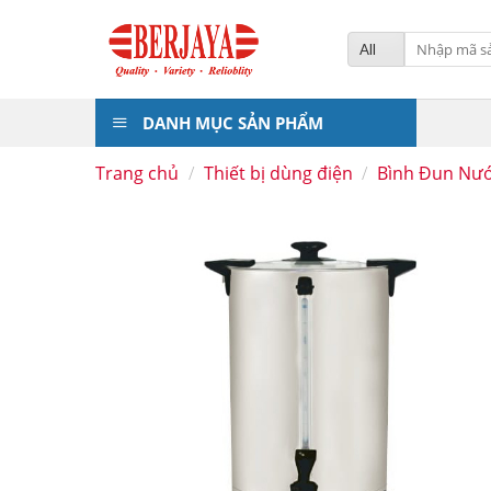
Skip
to
Tìm
kiếm:
content
DANH MỤC SẢN PHẨM
Trang chủ
/
Thiết bị dùng điện
/
Bình Đun Nư