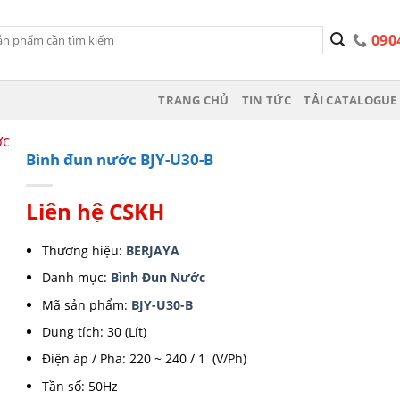
090
TRANG CHỦ
TIN TỨC
TẢI CATALOGUE 
ớc
Bình đun nước BJY-U30-B
Liên hệ CSKH
Thương hiệu:
BERJAYA
Danh mục:
Bình Đun Nước
Mã sản phẩm:
BJY-U30-B
Dung tích: 30 (Lít)
Điện áp / Pha: 220 ~ 240 / 1 (V/Ph)
Tần số: 50Hz