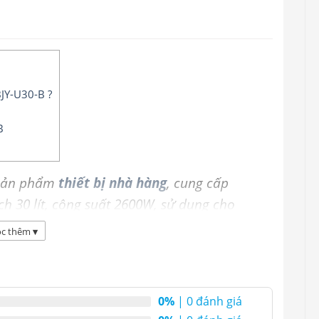
BJY-U30-B ?
B
sản phẩm
thiết bị nhà hàng
, cung cấp
h 30 lít, công suất 2600W, sử dụng cho
g học, bệnh viện, doanh trại
c thêm
▾
0%
| 0 đánh giá