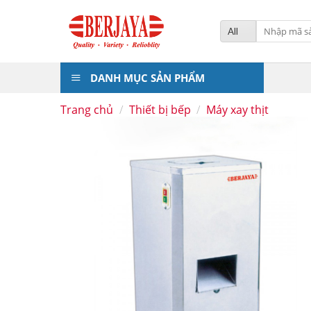
Skip
to
Tìm
kiếm:
content
DANH MỤC SẢN PHẨM
Trang chủ
/
Thiết bị bếp
/
Máy xay thịt