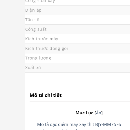
Công suất xay
Điện áp
Tần số
Công suất
Kích thước máy
Kích thước đóng gói
Trọng lượng
Xuất xứ
Mô tả chi tiết
Mục Lục
[
Ẩn
]
Mô tả đặc điểm máy xay thịt BJY-MM75FS