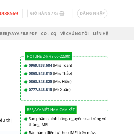
4938569
GIỎ HÀNG /
0
ĐĂNG NHẬP
₫
BERJYAYA FILE PDF
CO – CQ
VỀ CHÚNG TÔI
LIÊN HỆ
HOTLINE 24/7(8:00-22:00)
0969.938.684
(Mrs Toan)
0868.843.815
(Mrs Thảo)
0868.843.825
(Mrs Hiền)
0777.843.815
(Mr Xuân)
BERJAYA VIỆT NAM CAM KẾT
Sản phẩm chính hãng, nguyên seal trùng vỏ
êu thị
thùng IMEI.
Bảo hành điện tử theo IMEI trên máy.