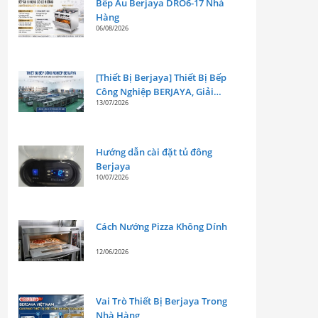
Bếp Âu Berjaya DRO6-17 Nhà
Hàng
06/08/2026
[Thiết Bị Berjaya] Thiết Bị Bếp
Công Nghiệp BERJAYA, Giải
13/07/2026
Pháp Tối Ưu Cho Mọi Gian Bếp
Chuyên Nghiệp
Hướng dẫn cài đặt tủ đông
Berjaya
10/07/2026
Cách Nướng Pizza Không Dính
12/06/2026
Vai Trò Thiết Bị Berjaya Trong
Nhà Hàng