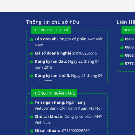
Máy xay thịt
Mô tả đặc điểm máy xay 
Thông tin chủ sở hữu
Liên H
THÔNG TIN CHỦ THỂ
HOTLIN
Thiết kế chân đứng rất tiện dụng cho việc 
Tên đơn vị:
Công ty cổ phần ANY Việt
0969.
thước thiết bị rất nhỏ gọn, giúp tiết kiệm k
Nam
0868.
ví trí phù hợp trong nhà bếp để lắp đặt thiết
Mã số doanh nghiệp:
0106236615
0868.
Đăng ký lần đầu:
Ngày 22 tháng 07
Chiều cao thiết bị là 595 mm rất phù hợp và
0777.
năm 2013
Đăng ký lần thứ 3:
Ngày 21 tháng 04
Thân máy được làm từ thép không gỉ chống o
năm 2023
Tính năng nổi bật của m
THÔNG TIN NGÂN HÀNG
Tên ngân hàng:
Ngân hàng
Máy xay thịt BJY-MM75FS sử dụng động cơ đ
VietcomBank CN Thanh Xuân, Hà Nội
Âu. Do đó, cơ chế hoạt động của thiết bị vô
Chủ tài khoản:
Công ty cổ phần ANY
Việt Nam
Với khả năng xay lượng lớn thực phẩm trong
Số tài khoản:
: 0711000226289
dụng tiết kiệm thời gian tối ưu và giải phón