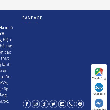
FANPAGE
t Nam
là
YA
g hiệu
nhà sản
ồn các
ụ thực
ị lạnh
trên
sự lớn
Tìm đường
AYA,
g cấp
Chat Zalo
hàng
nước.
Messenger