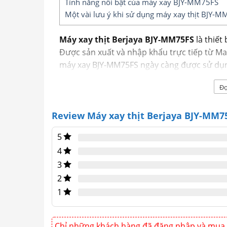
Tính năng nổi bật của máy xay BJY-MM75FS
Một vài lưu ý khi sử dụng máy xay thịt BJY-
Máy xay thịt Berjaya BJY-MM75FS
là thiết
Được sản xuất và nhập khẩu trực tiếp từ Mal
máy xay BJY-MM75FS ngày càng được sử dụn
các nhà hàng, khách sạn.
Đọ
Review Máy xay thịt Berjaya BJY-MM7
5
4
3
2
1
Chỉ những khách hàng đã đăng nhập và mua 