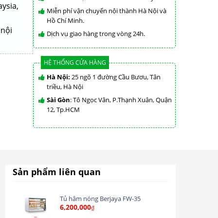
ysia,
Miễn phí vận chuyển nội thành Hà Nội và
Hồ Chí Minh.
 nội
Dịch vụ giao hàng trong vòng 24h.
HỆ THỐNG CỬA HÀNG
Hà Nội:
25 ngõ 1 đường Cầu Bươu, Tân
triều, Hà Nội
Sài Gòn
: Tô Ngọc Vân, P.Thạnh Xuân, Quận
12, Tp.HCM
Sản phẩm liên quan
Tủ hâm nóng Berjaya FW-35
6,200,000
₫