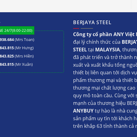
 Berjaya BJY-MM75FS
thịt BJY-MM75FS
ệ
BERJAYA STEEL
E 24/7(8:00-22:00)
Công ty cổ phần ANY Việ
lắp đặt cũng như vận hành máy. Bên cạnh đó, kích
938.684
(Mrs Toan)
đại lý chính thức của
BERJA
hông gian. Người sử dụng có thể tận dụng bất kỳ
843.815
(Mr Hưng)
STEEL
tại
MALAYSIA
, thươn
 bị.
843.825
(Mrs Hiền)
đã phát triển và trở thành 
 thuận tiện cho người vận hành.
843.815
(Mr Xuân)
xuất và xuất khẩu tổng ngu
thiết bị liên quan tới dịch v
xi hóa hiệu quả giúp thiết bị có độ bền cao.
phẩm thương mại và thiết b
thương mại chất lượng cao 
áy xay BJY-MM75FS
quy mô toàn cầu. Cùng với 
mạnh của thương hiệu BERJ
ược sản xuất theo tiêu chuẩn chất lượng châu
ANYBUY
tự hào là nhà cun
 cùng hiệu quả với công suất 220 Kg mỗi giờ.
sản phẩm uy tìn tới khách 
trên khắp 63 tỉnh thành cả 
 thời gian ngắn, máy xay cũng giúp người sử
g sức lao động.