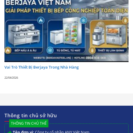
Vai Trò Thiết Bị Berjaya Trong Nhà Hàng
22/04/2026
Thông tin chủ sở hữu
THÔNG TIN CHỦ THỂ
Tên đơn vị:
Công ty cổ phần ANY Việt Nam