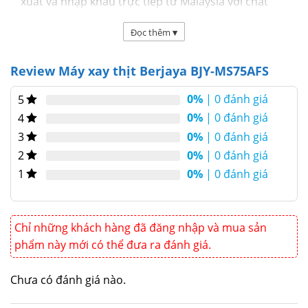
xuất và nhập khẩu trực tiếp từ Malaysia với chất
lượng đạt tiêu chuẩn châu Âu, máy xay BJY-
Đọc thêm
▾
MS75AFS ngày càng được sử dụng rộng rài trong
các của hàng thực phẩm hay các nhà hàng, khách
Review Máy xay thịt Berjaya BJY-MS75AFS
sạn.
0%
| 0 đánh giá
5
0%
| 0 đánh giá
4
0%
| 0 đánh giá
3
0%
| 0 đánh giá
2
0%
| 0 đánh giá
1
Chỉ những khách hàng đã đăng nhập và mua sản
phẩm này mới có thể đưa ra đánh giá.
Chưa có đánh giá nào.