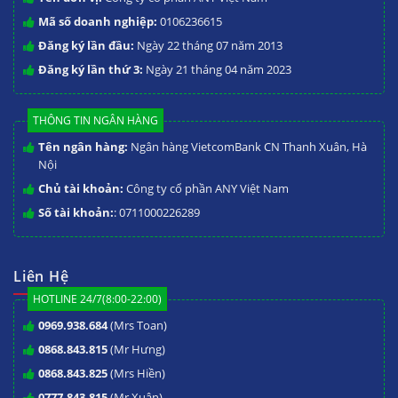
Mã số doanh nghiệp:
0106236615
Đăng ký lần đầu:
Ngày 22 tháng 07 năm 2013
Đăng ký lần thứ 3:
Ngày 21 tháng 04 năm 2023
THÔNG TIN NGÂN HÀNG
Tên ngân hàng:
Ngân hàng VietcomBank CN Thanh Xuân, Hà
Nội
Chủ tài khoản:
Công ty cổ phần ANY Việt Nam
Số tài khoản:
: 0711000226289
Liên Hệ
HOTLINE 24/7(8:00-22:00)
0969.938.684
(Mrs Toan)
0868.843.815
(Mr Hưng)
0868.843.825
(Mrs Hiền)
0777.843.815
(Mr Xuân)