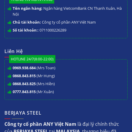
Tên ngân hàng:
Ngân hàng VietcomBank CN Thanh Xuân, Hà
Nội
Chủ tài khoản:
Công ty cổ phần ANY Việt Nam
Số tài khoản:
: 0711000226289
Liên Hệ
HOTLINE 24/7(8:00-22:00)
0969.938.684
(Mrs Toan)
0868.843.815
(Mr Hưng)
0868.843.825
(Mrs Hiền)
0777.843.815
(Mr Xuân)
BERJAYA STEEL
Công ty cổ phần ANY Việt Nam
là đại lý chính thức
của
BERJAYA STEEL
tại
MALAYSIA
, thương hiệu đã