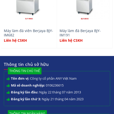
Máy làm đá viên Berjaya BJY-
Máy làm đá Berjaya BJY-
IM682
IM191
Liên hệ CSKH
Liên hệ CSKH
Thông tin chủ sở hữu
THÔNG TIN CHỦ THỂ
Tên đơn vị:
Công ty cổ phần ANY Việt Nam
Mã số doanh nghiệp:
0106236615
Đăng ký lần đầu:
Ngày 22 tháng 07 năm 2013
Đăng ký lần thứ 3:
Ngày 21 tháng 04 năm 2023
THÔNG TIN NGÂN HÀNG