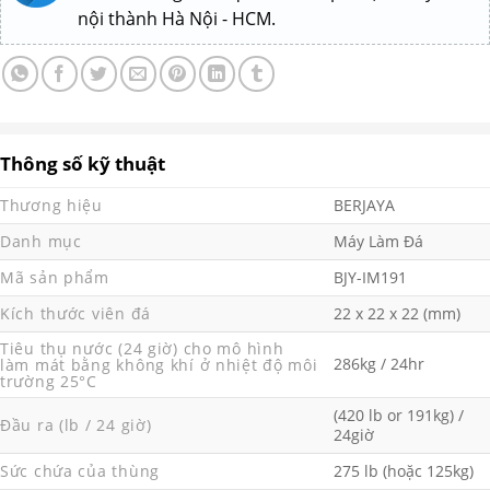
nội thành Hà Nội - HCM.
Thông số kỹ thuật
Thương hiệu
BERJAYA
Danh mục
Máy Làm Đá
Mã sản phẩm
BJY-IM191
Kích thước viên đá
22 x 22 x 22 (mm)
Tiêu thụ nước (24 giờ) cho mô hình
286kg / 24hr
làm mát bằng không khí ở nhiệt độ môi
trường 25°C
(420 lb or 191kg) /
Đầu ra (lb / 24 giờ)
24giờ
Sức chứa của thùng
275 lb (hoặc 125kg)