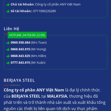
Chủ tài khoản:
Công ty cổ phần ANY Việt Nam
Số tài khoản:
: 0711000226289
Liên Hệ
HOTLINE 24/7(8:00-22:00)
0969.938.684
(Mrs Toan)
0868.843.815
(Mr Hưng)
0868.843.825
(Mrs Hiền)
0777.843.815
(Mr Xuân)
BERJAYA STEEL
Công ty cổ phần ANY Việt Nam
là đại lý chính thức
của
BERJAYA STEEL
tại
MALAYSIA
, thương hiệu đã
phát triển và trở thành nhà sản xuất và xuất khẩu tổng
nguồn các thiết bị liên quan tới dịch vụ thực phẩm