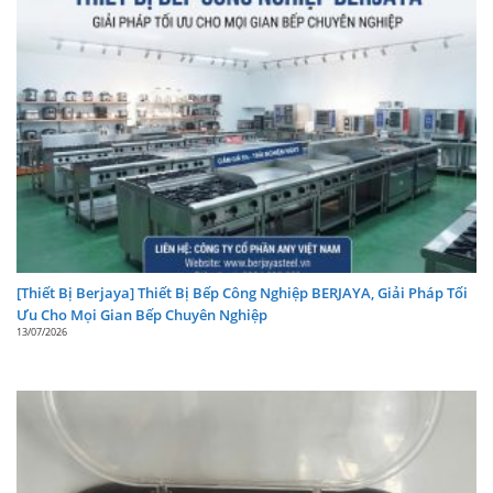
Đơn vị ngưng tụ: Làm mát bằng không khí
Điện áp: 220 ~ 240V
Tần số: 50Hz
Công suất: 920 (W)
Chất làm lạnh: R404A / 420g
Kích thước máy DxRxC: 560 x 810 x 1558 (mm)
(Máy:
560 x 618 x 568; Thùng đá:
560 x 810 x 990)
Kích thước đóng gói: (Máy:
655 x 750 x 620;
[Thiết Bị Berjaya] Thiết Bị Bếp Công Nghiệp BERJAYA, Giải Pháp Tối
Thùng đá:
565 x 815 x 995)
Ưu Cho Mọi Gian Bếp Chuyên Nghiệp
13/07/2026
Trọng lượng: (Máy 57kg; Thùng đá 24kg)
Xuất xứ:
MALAYSIA
Tóm lại, máy làm đá Berjaya BJY-IM191 đóng vai trò
then chốt trong việc cung cấp một nguồn đá sạch,
ổn định và hiệu quả kinh tế, góp phần nâng cao