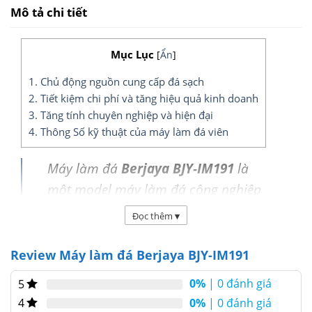
Mô tả chi tiết
Mục Lục
[
Ẩn
]
1. Chủ động nguồn cung cấp đá sạch
2. Tiết kiệm chi phí và tăng hiệu quả kinh doanh
3. Tăng tính chuyên nghiệp và hiện đại
4. Thông Số kỹ thuật của máy làm đá viên
Máy làm đá
Berjaya BJY-IM191
là
một model máy làm đá công nghiệp
đến từ thương hiệu Berjaya của
Đọc thêm
▾
Malaysia, được thiết kế để phục vụ
cho các cơ sở kinh doanh có nhu cầu
Review Máy làm đá Berjaya BJY-IM191
sử dụng đá viên lớn như quán cà phê,
0%
| 0 đánh giá
5
trà sữa, nhà hàng, khách sạn hay
0%
| 0 đánh giá
4