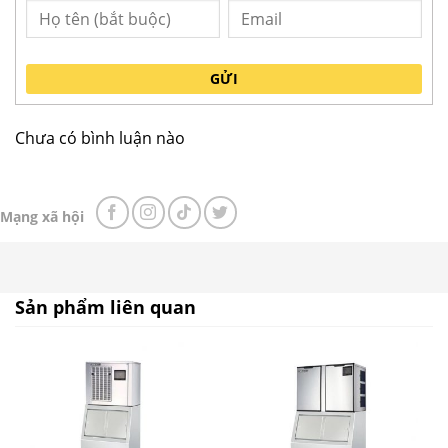
Máy làm đá Berjaya BJY-IM191
1. Chủ động nguồn cung cấp đá sạch
GỬI
Đảm bảo vệ sinh an toàn thực phẩm
: Thay vì
phải mua đá bên ngoài với nguồn gốc không rõ
Chưa có bình luận nào
ràng, máy làm đá Berjaya BJY-IM191 sản xuất đá
từ nguồn nước được kiểm soát, đảm bảo đá viên
sạch, tinh khiết và an toàn cho sức khỏe người
Mạng xã hội
dùng.
Không phụ thuộc vào nhà cung cấp
: Máy giúp
các quán cà phê, nhà hàng, quán bar, khách sạn
nhỏ và vừa chủ động hoàn toàn về lượng đá cần
Sản phẩm liên quan
dùng, không lo thiếu đá trong giờ cao điểm hoặc
khi cần gấp.
2. Tiết kiệm chi phí và tăng hiệu quả kinh doanh
Giảm chi phí mua đá
: Về lâu dài, việc tự sản