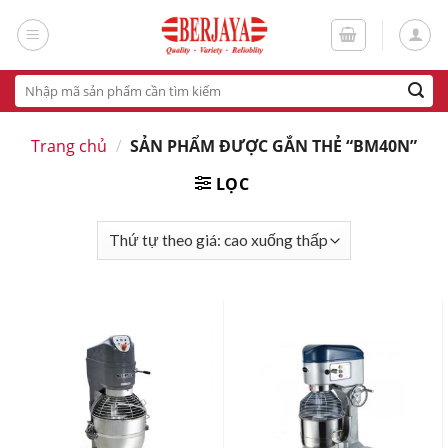
Skip
to
content
Tìm
kiếm:
Trang chủ
/
SẢN PHẨM ĐƯỢC GẮN THẺ “BM40N”
LỌC