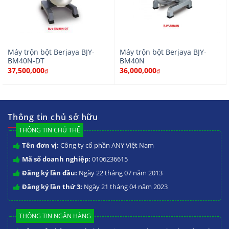
Máy trộn bột Berjaya BJY-
Máy trộn bột Berjaya BJY-
BM40N-DT
BM40N
37,500,000
36,000,000
₫
₫
Thông tin chủ sở hữu
THÔNG TIN CHỦ THỂ
Tên đơn vị:
Công ty cổ phần ANY Việt Nam
Mã số doanh nghiệp:
0106236615
Đăng ký lần đầu:
Ngày 22 tháng 07 năm 2013
Đăng ký lần thứ 3:
Ngày 21 tháng 04 năm 2023
THÔNG TIN NGÂN HÀNG