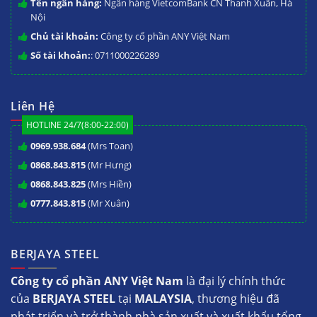
Tên ngân hàng:
Ngân hàng VietcomBank CN Thanh Xuân, Hà
Nội
Chủ tài khoản:
Công ty cổ phần ANY Việt Nam
Số tài khoản:
: 0711000226289
Liên Hệ
HOTLINE 24/7(8:00-22:00)
0969.938.684
(Mrs Toan)
0868.843.815
(Mr Hưng)
0868.843.825
(Mrs Hiền)
0777.843.815
(Mr Xuân)
BERJAYA STEEL
Công ty cổ phần ANY Việt Nam
là đại lý chính thức
của
BERJAYA STEEL
tại
MALAYSIA
, thương hiệu đã
phát triển và trở thành nhà sản xuất và xuất khẩu tổng