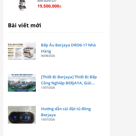
BM30N-DT
19,500,000
₫
Bài viết mới
Bếp Âu Berjaya DRO6-17 Nhà
Hàng
06/08/2026
[Thiết Bị Berjaya] Thiết Bị Bếp
Công Nghiệp BERJAYA, Giải
13/07/2026
Pháp Tối Ưu Cho Mọi Gian Bếp
Chuyên Nghiệp
Hướng dẫn cài đặt tủ đông
Berjaya
10/07/2026