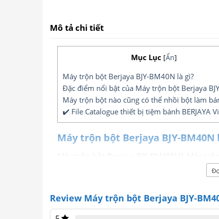
Mô tả chi tiết
Mục Lục
[
Ẩn
]
Máy trộn bột Berjaya BJY-BM40N là gì?
Đặc điểm nổi bật của Máy trộn bột Berjaya B
Máy trộn bột nào cũng có thể nhồi bột làm bá
✔️ File Catalogue thiết bị tiệm bánh BERJAYA 
Máy trộn bột Berjaya BJY-BM40N l
Máy trộn bột Berjaya BJY-BM40N là Máy trộ
lít, công suất trộn bột khô 8Kg điện năng t
Đọ
chuyên dụng để trộn, nhào thực phẩm và là 
làm bánh.
Review Máy trộn bột Berjaya BJY-BM4
5