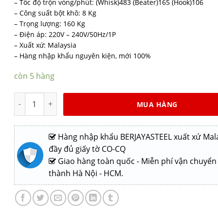
– Tốc độ trộn vòng/phút: (Whisk)483 (Beater)165 (Hook)106
– Công suất bột khô: 8 Kg
– Trọng lượng: 160 Kg
– Điện áp: 220V – 240V/50Hz/1P
– Xuất xứ: Malaysia
– Hàng nhập khẩu nguyên kiện, mới 100%
còn 5 hàng
Máy trộn bột Berjaya BJY-BM40N số lượng
MUA HÀNG
Hàng nhập khẩu BERJAYASTEEL xuất xứ Mala
đầy đủ giấy tờ CO-CQ
Giao hàng toàn quốc - Miễn phí vận chuyển
thành Hà Nội - HCM.