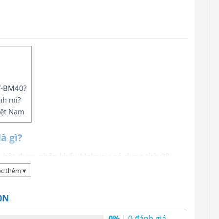
JY-BM40?
nh mì?
Việt Nam
à gì?
n bột được nhập khẩu Malaysia có dung tích 38
iêu thụ 2100W/h. Berjaya BJY-BM40N là dụng cụ
c thêm
▾
thiết bị không thể thiếu trong căn bếp của người
0N
0%
| 0 đánh giá