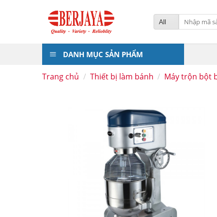
Skip
to
Tìm
kiếm:
content
DANH MỤC SẢN PHẨM
Trang chủ
/
Thiết bị làm bánh
/
Máy trộn bột 