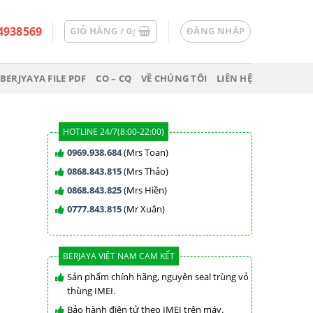
4938569
GIỎ HÀNG /
0
ĐĂNG NHẬP
₫
BERJYAYA FILE PDF
CO – CQ
VỀ CHÚNG TÔI
LIÊN HỆ
HOTLINE 24/7(8:00-22:00)
0969.938.684
(Mrs Toan)
0868.843.815
(Mrs Thảo)
0868.843.825
(Mrs Hiền)
0777.843.815
(Mr Xuân)
BERJAYA VIỆT NAM CAM KẾT
Sản phẩm chính hãng, nguyên seal trùng vỏ
thùng IMEI.
Bảo hành điện tử theo IMEI trên máy.