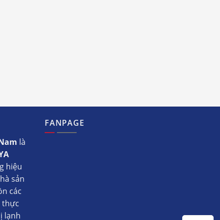
FANPAGE
t Nam
là
YA
g hiệu
nhà sản
ồn các
ụ thực
ị lạnh