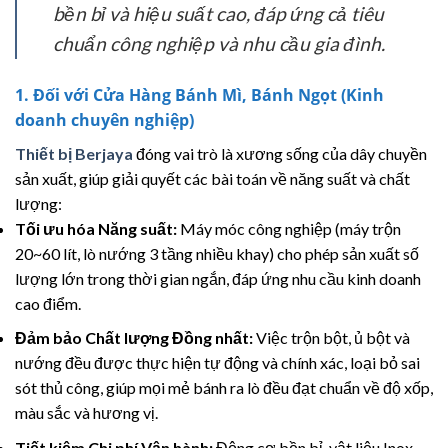
bền bỉ và hiệu suất cao, đáp ứng cả tiêu
chuẩn công nghiệp và nhu cầu gia đình.
1. Đối với Cửa Hàng Bánh Mì, Bánh Ngọt (Kinh
doanh chuyên nghiệp)
Thiết bị Berjaya
đóng vai trò là xương sống của dây chuyền
sản xuất, giúp giải quyết các bài toán về năng suất và chất
lượng:
Tối ưu hóa Năng suất:
Máy móc công nghiệp (máy trộn
20~60 lít, lò nướng 3 tầng nhiều khay) cho phép sản xuất số
lượng lớn trong thời gian ngắn, đáp ứng nhu cầu kinh doanh
cao điểm.
Đảm bảo Chất lượng Đồng nhất:
Việc trộn bột, ủ bột và
nướng đều được thực hiện tự động và chính xác, loại bỏ sai
sót thủ công, giúp mọi mẻ bánh ra lò đều đạt chuẩn về độ xốp,
màu sắc và hương vị.
Tiết kiệm Chi phí Vận hành:
Động cơ bền bỉ, vật liệu Inox