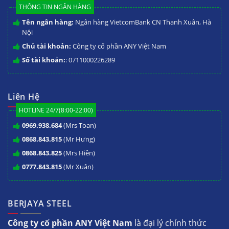
THÔNG TIN NGÂN HÀNG
Tên ngân hàng:
Ngân hàng VietcomBank CN Thanh Xuân, Hà
Nội
Chủ tài khoản:
Công ty cổ phần ANY Việt Nam
Số tài khoản:
: 0711000226289
Liên Hệ
HOTLINE 24/7(8:00-22:00)
0969.938.684
(Mrs Toan)
0868.843.815
(Mr Hưng)
0868.843.825
(Mrs Hiền)
0777.843.815
(Mr Xuân)
BERJAYA STEEL
Công ty cổ phần ANY Việt Nam
là đại lý chính thức