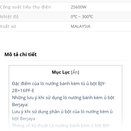
Công suất tiêu thụ điện
25600W
Nhiệt độ
0℃ ~ 300℃
Xuất xứ
MALAYSIA
Mô tả chi tiết
Mục Lục
[
Ẩn
]
Đặc điểm của lò nướng bánh kèm tủ ủ bột BJY-
2B+16PF-E
Những lưu ý khi sử dụng lò nướng bánh kèm ủ bột
Berjaya:
Lưu ý khi sử dụng phần ủ bột của lò nướng kèm ủ
bột Berjaya
Thông số kỹ thuật Lò nướng bánh kèm ủ bột BJY-