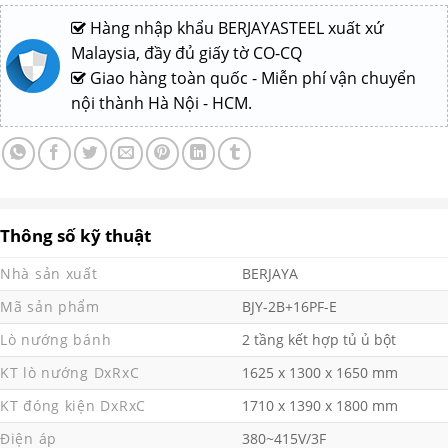
Hàng nhập khẩu BERJAYASTEEL xuất xứ
Malaysia, đầy đủ giấy tờ CO-CQ
Giao hàng toàn quốc - Miễn phí vận chuyển
nội thành Hà Nội - HCM.
Thông số kỹ thuật
Nhà sản xuất
BERJAYA
Mã sản phẩm
BJY-2B+16PF-E
Lò nướng bánh
2 tầng kết hợp tủ ủ bột
KT lò nướng DxRxC
1625 x 1300 x 1650 mm
KT đóng kiện DxRxC
1710 x 1390 x 1800 mm
Điện áp
380~415V/3F