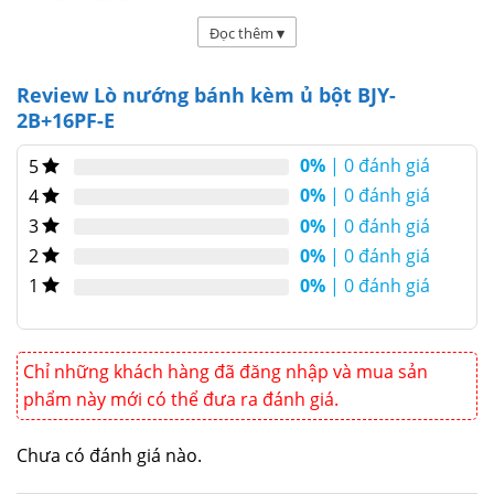
2B+16PF-E
Đọc thêm
▾
Lò nướng bánh kèm ủ bột BJY-2B+16PF-E một sản
phẩm lò nướng kèm ủ bột cao cấp mang thương
Review Lò nướng bánh kèm ủ bột BJY-
hiệu Berjaya của Malaysia. Sản phẩm có thiết kế
2B+16PF-E
công nghiệp, đáp ứng mọi nhu cầu của một lò
0%
| 0 đánh giá
5
nướng kèm ủ chuyên nghiệp. Sự ra đời của lò
0%
| 0 đánh giá
4
nướng ủ bột công nghiệp giúp tiết kiệm thời gian.
0%
| 0 đánh giá
Sản phẩm đang được sử dụng nhiều tại các cơ sở
3
sản xuất chuyên dụng.
0%
| 0 đánh giá
2
0%
| 0 đánh giá
1
Chỉ những khách hàng đã đăng nhập và mua sản
phẩm này mới có thể đưa ra đánh giá.
Chưa có đánh giá nào.