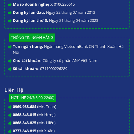
Mã số doanh nghiệp:
0106236615
Đăng ký lần đầu:
Ngày 22 tháng 07 năm 2013
Đăng ký lần thứ 3:
Ngày 21 tháng 04 năm 2023
THÔNG TIN NGÂN HÀNG
Tên ngân hàng:
Ngân hàng VietcomBank CN Thanh Xuân, Hà
Nội
Chủ tài khoản:
Công ty cổ phần ANY Việt Nam
Số tài khoản:
: 0711000226289
Liên Hệ
HOTLINE 24/7(8:00-22:00)
0969.938.684
(Mrs Toan)
0868.843.815
(Mr Hưng)
0868.843.825
(Mrs Hiền)
0777.843.815
(Mr Xuân)