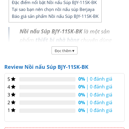
Đặc điểm nổi bật Nồi nấu Súp BJY-11SK-BK
Tại sao bạn nên chọn nồi nấu súp Berjaya
Báo giá sản phẩm Nồi nấu Súp BJY-11SK-BK
Nồi nấu Súp BJY-11SK-BK
là một sản
phẩm
thiết bị nhà hàng
chuyên dùng
cho việc nấu súp, dung tích 11 lít, thiết
Đọc thêm
▾
bị chế biến súp không thể thiếu trong
các nhà bếp công nghiệp cũng như
Review Nồi nấu Súp BJY-11SK-BK
các nhà hàng khách sạn. Được nhập
0%
| 0 đánh giá
5
khẩu trực tiếp từ Malaysia, thiết bị
0%
| 0 đánh giá
4
ngày càng được sử dụng rộng rãi bởi
0%
| 0 đánh giá
3
tính năng nấu súp thơm ngon và tiện
0%
| 0 đánh giá
2
lợi.
0%
| 0 đánh giá
1