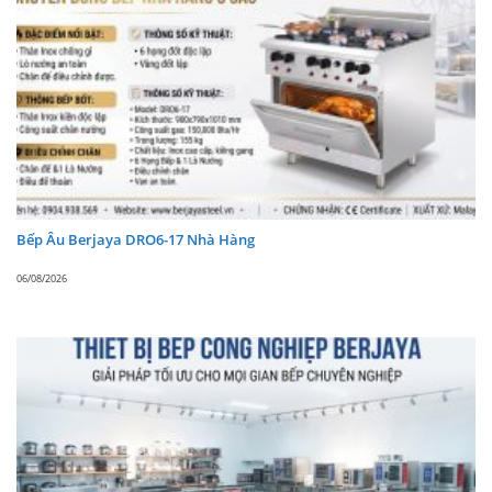
công sức.
Bộ phận kiểm soát nhiệt chất lượng cao giúp
thiết bị hoạt động ổn định và an toàn.
Sử dụng đơn giản, dễ dàng và rất thuận tiện.
Nồi nấu súp BJY-11SK-BK có dung tích 11 lít. Nhờ
đó, bạn có thể chế biến được nhiều súp để phục
vụ lượng lớn khách hàng.
Toàn bộ thân thiết bị được làm từ thép không gỉ
Bếp Âu Berjaya DRO6-17 Nhà Hàng
chất lượng cao. Với chất liệu này, thiết bị luôn
06/08/2026
bền bỉ để có thể sử dụng lâu dài.
Kiểu dáng hiện đại, trang nhã của thiết bị góp
phần giúp căn bếp của bạn thêm chuyên nghiệp.
Không chỉ căng-tin, cửa hàng thực phẩm, các
nhà hàng, khách sạn trang trọng cũng rất ưa
chuộng thiết bị.