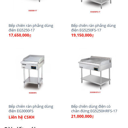
Hệ thống đèn báo, dây nguồn đạt tiêu chuẩn an
toàn điện châu Âu.
Thông số kỹ thuật của bếp chiên rán
Bếp chiên rán phẳng dùng
Bếp chiên rán phẳng dùng
điện EG5250-17
điện EG5250FS-17
phẳng dùng điện EG5250HR-17
17,650,000
19,150,000
₫
₫
Nhà sản xuất:
BERJAYA
Mã sản phẩm:
EG5250HR-17
Danh mục:
Bếp chiên rán dùng điện
Kích thước sản phẩm: 900 x 790 x 455 (mm)
Kích thước đóng kiện: 955 x 845 x 445 (mm)
Trọng lượng: 62 Kg
Kích thước vùng nướng: 897 x 457 x 12 (mm)
Bếp chiên rán phẳng dùng
Bếp chiên dùng điện có
Nguồn điện: 380~415V/3P
điện EG3000FS
chân đứng EG5250HRFS-17
21,000,000
₫
Liên hệ CSKH
Tần số: 50/60 Hz