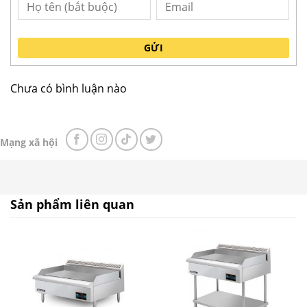
Đặc điểm của bếp chiên rán phẳng dùng
điện EG5250HR-17
GỬI
Bếp chiên EG5250HR-17
thiết kế nửa phẳng và
nửa nhám dùng để rán các đồ như thịt, cá… và
Chưa có bình luận nào
chế biến các món Âu.
Bếp có thành chắn cao giúp chắn bắn dầu mỡ ra
xung quanh, đảm bảo vệ sinh trong quá trình sử
Mạng xã hội
dụng.
Khay hứng mỡ có thể tháo ra để vệ sinh.
Thân bếp được làm bằng thép không rỉ.
Sản phẩm liên quan
Tấm vỉ nướng bằng thép đánh bóng phẳng dày
12mm đảm bảo an toàn vệ sinh thực phẩm khi
sử dụng.
Điều khiển nhiệt độ từ 50 °C đến 300 °C giúp đầu
bếp kiểm soát nhiệt chính xác vô cùng tiện lợi.