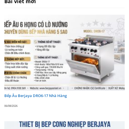
Bài viết mới
Công suất: 5250(W)
Xuất xứ:
MALAYSIA
File Catalogue thiết bị tiệm bánh
BERJAYA Việt Nam
Bếp Âu Berjaya DRO6-17 Nhà Hàng
06/08/2026