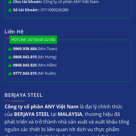
Chủ tài khoản:
Công ty cổ phần ANY Việt Nam
Số tài khoản:
: 0711000226289
Liên Hệ
HOTLINE 24/7(8:00-22:00)
0969.938.684
(Mrs Toan)
0868.843.815
(Mr Hưng)
0868.843.825
(Mrs Hiền)
0777.843.815
(Mr Xuân)
BERJAYA STEEL
Công ty cổ phần ANY Việt Nam
là đại lý chính thức
của
BERJAYA STEEL
tại
MALAYSIA
, thương hiệu đã
phát triển và trở thành nhà sản xuất và xuất khẩu tổng
nguồn các thiết bị liên quan tới dịch vụ thực phẩm