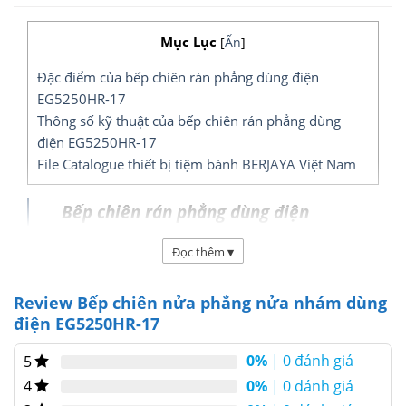
Mục Lục
[
Ẩn
]
Đặc điểm của bếp chiên rán phẳng dùng điện
EG5250HR-17
Thông số kỹ thuật của bếp chiên rán phẳng dùng
điện EG5250HR-17
File Catalogue thiết bị tiệm bánh BERJAYA Việt Nam
Bếp chiên rán phẳng dùng điện
EG5250HR-17
là một trong các sản
Đọc thêm
▾
phẩm
Bếp Chiên Rán
dùng điện cao
cấp, giúp các đầu bếp chiên rán
Review Bếp chiên nửa phẳng nửa nhám dùng
phẳng (bếp rán bề mặt) dùng để rán
điện EG5250HR-17
các đồ như thịt, cá… và chế biến các
0%
| 0 đánh giá
5
món Âu.
0%
| 0 đánh giá
4