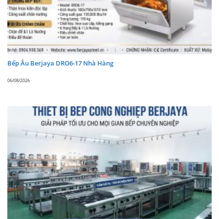
Kích thước & số lượng khay:
10 x FP 1/3 – 4
Điện áp:
230V/50Hz/1P (220V/60Hz/1P)
Công suất:
772(W)
Dòng điện:
3.7 – 4.1 (A)
Bếp Âu Berjaya DRO6-17 Nhà Hàng
Hệ thống làm lạnh:
Quạt gió / Không bám
06/08/2026
tuyết
Sử dụng chất làm lạnh:
Gas R404A
Trọng lượng:
196 Kg
Xuất xứ:
MALAYSIA
✔️ Đặc điểm nổi bật Bàn mát pizza Berjaya
BS3D/PCF8/Z dài 2,4m
Bàn mát inox
Berjaya BS3D/PCF8/Z
có Chức
năng quan trọng là bảo quản thực phẩm hay 1
số sản phẩm cần bảo quản ở nhiệt độ +1℃ ~