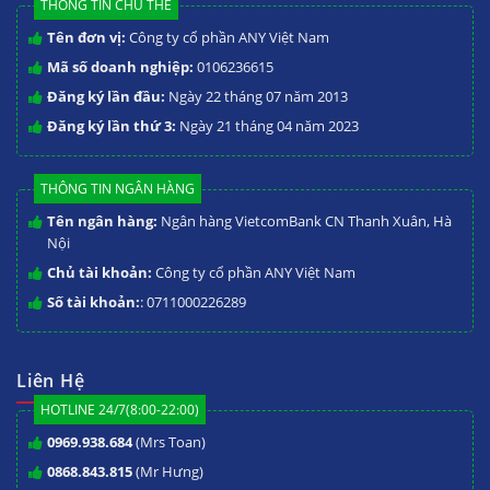
THÔNG TIN CHỦ THỂ
Tên đơn vị:
Công ty cổ phần ANY Việt Nam
Mã số doanh nghiệp:
0106236615
Đăng ký lần đầu:
Ngày 22 tháng 07 năm 2013
Đăng ký lần thứ 3:
Ngày 21 tháng 04 năm 2023
THÔNG TIN NGÂN HÀNG
Tên ngân hàng:
Ngân hàng VietcomBank CN Thanh Xuân, Hà
Nội
Chủ tài khoản:
Công ty cổ phần ANY Việt Nam
Số tài khoản:
: 0711000226289
Liên Hệ
HOTLINE 24/7(8:00-22:00)
0969.938.684
(Mrs Toan)
0868.843.815
(Mr Hưng)