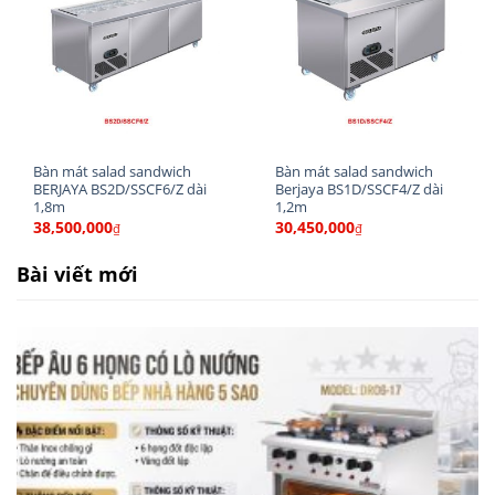
Các loại khay Salad chuyên dụng
Bàn mát salad sandwich
Bàn mát salad sandwich
BERJAYA BS2D/SSCF6/Z dài
Berjaya BS1D/SSCF4/Z dài
1,8m
1,2m
38,500,000
30,450,000
✔️ Thông số kỹ thuật Bàn mát pizza Berjaya
₫
₫
BS3D/PCF8/Z dài 2,4m
Bài viết mới
Thương hiệu:
BERJAYA
Mã sản phẩm:
BS3D/PCF8/Z
Dung tích:
634 Lít
Dải nhiệt độ:
+1℃ ~ +6℃
Kích thước DXRXC:
2400x760x1080(mm)
Loại sản phẩm:
Bảo quản Salad Sandwich