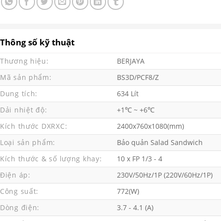
Thông số kỹ thuật
Thương hiệu:
BERJAYA
Mã sản phẩm:
BS3D/PCF8/Z
Dung tích:
634 Lít
Dải nhiệt độ:
+1℃ ~ +6℃
Kích thước DXRXC:
2400x760x1080(mm)
Loại sản phẩm:
Bảo quản Salad Sandwich
Kích thước & số lượng khay:
10 x FP 1/3 - 4
Điện áp:
230V/50Hz/1P (220V/60Hz/1P)
Công suất:
772(W)
Dòng điện:
3.7 - 4.1 (A)