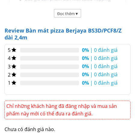
Berjaya BS3D/PCF8/Z và thiết bị nhà hàng
Đọc thêm
▾
Bàn mát Pizza Berjaya BS3D/PCF8/Z
Review Bàn mát pizza Berjaya BS3D/PCF8/Z
thuộc dòng
Bàn Salad Sandwich
dung
dài 2,4m
tích 634 lít, kích thước
2400x760x1080mm, công suất 772W
0%
| 0 đánh giá
5
sử dụng chất làm lạnh gas R404A và
0%
| 0 đánh giá
4
0%
| 0 đánh giá
dải nhiệt độ bảo quản Salad giữ lạnh
3
0%
| 0 đánh giá
2
+1℃ ~ +6℃
0%
| 0 đánh giá
1
Giới thiệu Bàn mát pizza 3 cánh Berjaya
BS3D/PCF8/Z dài 2,4m
Chỉ những khách hàng đã đăng nhập và mua sản
phẩm này mới có thể đưa ra đánh giá.
Chưa có đánh giá nào.