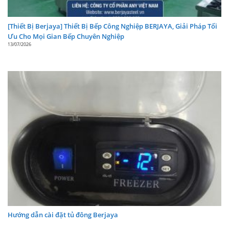
+6℃
[Thiết Bị Berjaya] Thiết Bị Bếp Công Nghiệp BERJAYA, Giải Pháp Tối
Màn hình hiển thị đèn LED hiển thị chính xác
Ưu Cho Mọi Gian Bếp Chuyên Nghiệp
nhiệt độ, dễ dàng SETUP điều chỉnh ở nhiệt độ
13/07/2026
cần thiết lập.
Bàn mát inox Berjaya BS3D/PCF8/Z
được thiết
kế chắc chắn để chịu mọi tác động.
Gioăng từ giữ kín cửa tủ khi đóng và mở.
Ngoài việc phân biệt bàn mát cánh cửa kính và
cánh cửa inox thì chúng ta cò thấy bàn mát inox
công nghiệp còn phân ra loại Bàn mát inox làm
lạnh trực tiếp Bàn mát inox làm lạnh quạt gió.
Với thiết kế ngăn kéo lý tưởng cho việc lưu trữ
thực phẩm .
Ngăn kéo tự đóng , cung cấp lưu trữ môi chất
Hướng dẫn cài đặt tủ đông Berjaya
lạnh thuận tiện.