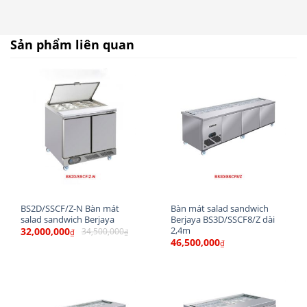
cho các cửa hàng bày bán
Salad Sandwich
Là thiết bị giữ lạnh chuyên dụng có thiết kế các
Sản phẩm liên quan
khay inox đựng thực phẩm phía trên và ngăn
chứa phía dưới. Sản phẩm có thiết kế nhỏ gọn,
nhưng đa năng bởi sự tiện dụng cho quá trình
thao tác làm việc mà bàn mát salad mang đến.
BS2D/SSCF/Z-N Bàn mát
Bàn mát salad sandwich
salad sandwich Berjaya
Berjaya BS3D/SSCF8/Z dài
2,4m
32,000,000
34,500,000
₫
₫
46,500,000
₫