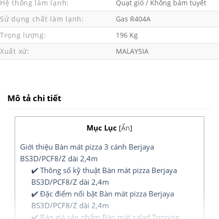
Hệ thống làm lạnh:
Quạt gió / Không bám tuyết
Sử dụng chất làm lạnh:
Gas R404A
Trọng lượng:
196 Kg
Xuất xứ:
MALAYSIA
Mô tả chi tiết
Mục Lục
[
Ẩn
]
Giới thiệu Bàn mát pizza 3 cánh Berjaya
BS3D/PCF8/Z dài 2,4m
✔️ Thông số kỹ thuật Bàn mát pizza Berjaya
BS3D/PCF8/Z dài 2,4m
✔️ Đặc điểm nổi bật Bàn mát pizza Berjaya
BS3D/PCF8/Z dài 2,4m
✔️ Báo giá sản phẩm Bàn mát salad Topping