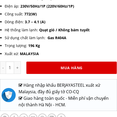
Điện áp:
230V/50Hz/1P (220V/60Hz/1P)
Công suất:
772(W)
Dòng điện:
3.7 – 4.1 (A)
Hệ thống làm lạnh:
Quạt gió / Không bám tuyết
Sử dụng chất làm lạnh:
Gas R404A
Trọng lượng:
196 Kg
Xuất xứ:
MALAYSIA
Bàn mát pizza Berjaya BS3D/PCF8/Z dài 2,4m số lượng
MUA HÀNG
Hàng nhập khẩu BERJAYASTEEL xuất xứ
Malaysia, đầy đủ giấy tờ CO-CQ
Giao hàng toàn quốc - Miễn phí vận chuyển
nội thành Hà Nội - HCM.