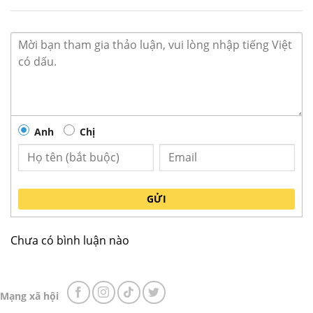
Anh
Chị
GỬI
Bàn mát pizza Berjaya BS3D/PCF8/Z dài 2,4m
Chưa có bình luận nào
Sản phẩm
Bàn mát inox công nghiệp
model
BS3D/PCF8/Z
được sử dụng bảo quản các khay
Salad ở dải nhiệt độ
+1℃ ~ +6℃
ở phía trên và
Mạng xã hội
bên dưới ngăn bảo quản phía dưới chuyên dùng