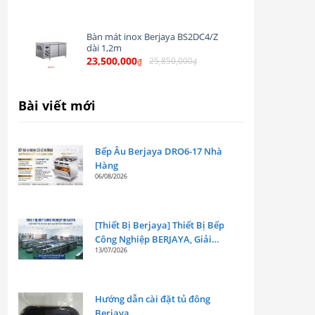
Bàn mát inox Berjaya BS2DC4/Z
dài 1,2m
23,500,000
25,850,000
₫
₫
Bài viết mới
Bếp Âu Berjaya DRO6-17 Nhà
Hàng
06/08/2026
[Thiết Bị Berjaya] Thiết Bị Bếp
Công Nghiệp BERJAYA, Giải
13/07/2026
Pháp Tối Ưu Cho Mọi Gian Bếp
Chuyên Nghiệp
Hướng dẫn cài đặt tủ đông
Berjaya