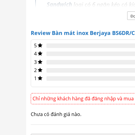
Sandwich
loại có 6 ngăn kéo có k
1014W sử dụng chất làm lạnh gas 
Đọ
1℃ ~ 6℃
Review Bàn mát inox Berjaya BS6DR/C
Giới thiệu Bàn mát inox 
5
1,85m
4
3
2
1
Chỉ những khách hàng đã đăng nhập và mua 
Chưa có đánh giá nào.