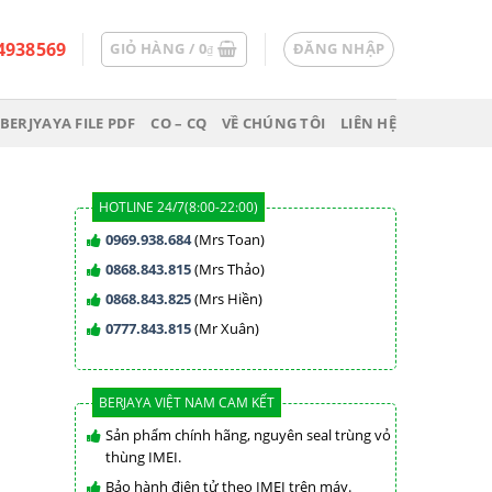
4938569
GIỎ HÀNG /
0
ĐĂNG NHẬP
₫
BERJYAYA FILE PDF
CO – CQ
VỀ CHÚNG TÔI
LIÊN HỆ
HOTLINE 24/7(8:00-22:00)
0969.938.684
(Mrs Toan)
0868.843.815
(Mrs Thảo)
0868.843.825
(Mrs Hiền)
0777.843.815
(Mr Xuân)
BERJAYA VIỆT NAM CAM KẾT
Sản phẩm chính hãng, nguyên seal trùng vỏ
thùng IMEI.
Bảo hành điện tử theo IMEI trên máy.