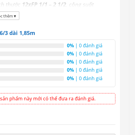
ích thước
12xFP 1/1 – 2 1/2
, công suất
R134A và nhiệt độ bảo quản giữ lạnh
c thêm
▾
6/3 dài 1,85m
Berjaya BS6DR/C6/3 dài
0%
| 0 đánh giá
0%
| 0 đánh giá
0%
| 0 đánh giá
0%
| 0 đánh giá
0%
| 0 đánh giá
sản phẩm này mới có thể đưa ra đánh giá.