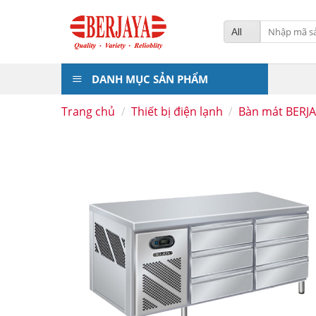
Skip
to
Tìm
kiếm:
content
DANH MỤC SẢN PHẨM
Trang chủ
/
Thiết bị điện lạnh
/
Bàn mát BERJ