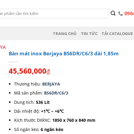
090
TRANG CHỦ
TIN TỨC
TẢI CATALOGUE 
AYA
Bàn mát inox Berjaya BS6DR/C6/3 dài 1,85m
45,560,000
₫
Thương hiệu:
BERJAYA
Mã sản phẩm:
BS6DR/C6/3
Dung tích:
536 Lít
Dải nhiệt độ:
+1℃ ~ +6℃
Kích thước DXRXC:
1850 x 760 x 840 mm
Số ngăn kéo:
6 ngăn kéo