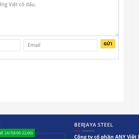
GỬI
ệ
BERJAYA STEEL
E 24/7(8:00-22:00)
Công ty cổ phần ANY Việ