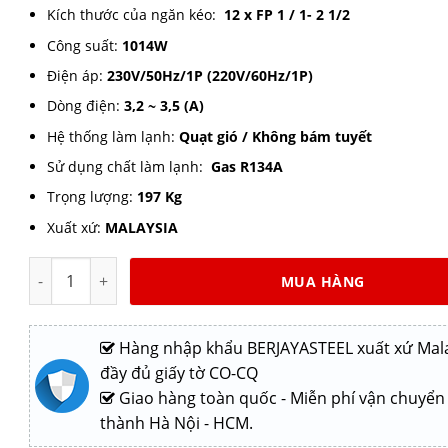
Kích thước của ngăn kéo:
12 x FP 1 / 1- 2 1/2
Công suất:
1014W
Điện áp:
230V/50Hz/1P (220V/60Hz/1P)
Dòng điện:
3,2 ~ 3,5 (A)
Hệ thống làm lạnh:
Quạt gió / Không bám tuyết
Sử dụng chất làm lạnh:
Gas R134A
Trọng lượng:
197 Kg
Xuất xứ:
MALAYSIA
Bàn mát inox Berjaya BS6DR/C6/3 dài 1,85m số lượng
MUA HÀNG
Hàng nhập khẩu BERJAYASTEEL xuất xứ Mala
đầy đủ giấy tờ CO-CQ
Giao hàng toàn quốc - Miễn phí vận chuyển
thành Hà Nội - HCM.