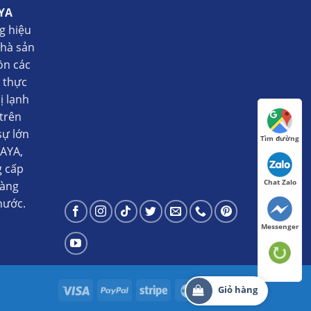
YA
g hiệu
nhà sản
ồn các
ụ thực
ị lạnh
trên
sự lớn
Tìm đường
AYA,
g cấp
Chat Zalo
hàng
nước.
Messenger
Giỏ hàng