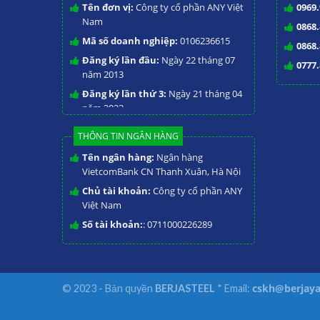
Tên đơn vị:
Công ty cổ phần ANY Việt
0969.
Bàn mát inox Berj
Nam
0868.
Mã số doanh nghiệp:
0106236615
0868.
Chức năng quan trọng là bảo quản thực ph
Đăng ký lần đầu:
Ngày 22 tháng 07
0777.
+1℃ ~ +6℃ và mặt bàn dày 50mm có thể sử d
năm 2013
đồ.
Đăng ký lần thứ 3:
Ngày 21 tháng 04
năm 2023
Sản phẩm
Bàn mát inox công nghiệp
model
THÔNG TIN NGÂN HÀNG
chặt, bàn soạn đồ kết hợp tủ bảo quản rau
Tên ngân hàng:
Ngân hàng
VietcomBank CN Thanh Xuân, Hà Nội
Bếp nhà hàng.
Chủ tài khoản:
Công ty cổ phần ANY
Bếp ăn công nghiệp.
Việt Nam
Khu chế biến thực phẩm.
Số tài khoản:
: 0711000226289
Quầy bar để pha chế Rượu, Cafe, Nước u
✔️ Thông số kỹ thuật Bàn mát ino
cskh@berjaya
© 2023 - Bản quyền
BERJASTEEL
* Email:
Thương hiệu:
BERJAYA