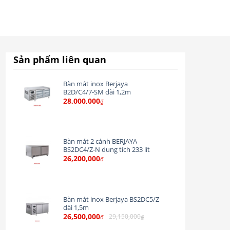
Sản phẩm liên quan
Bàn mát inox Berjaya
B2D/C4/7-SM dài 1,2m
28,000,000
₫
Bàn mát 2 cánh BERJAYA
BS2DC4/Z-N dung tích 233 lít
26,200,000
₫
Bàn mát inox Berjaya BS2DC5/Z
dài 1,5m
26,500,000
29,150,000
₫
₫