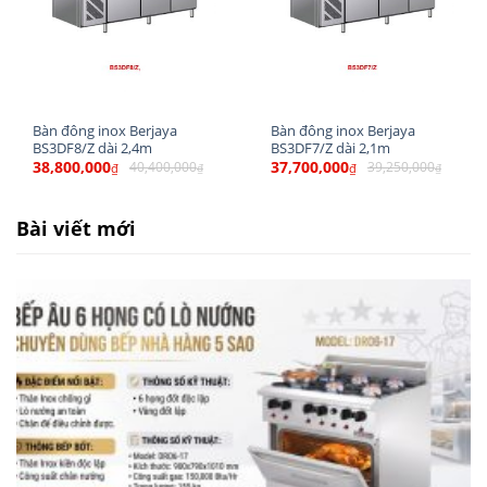
Cửa tự cân bằng hệ thống cân bằng hiệu quả
cung cấp đóng cửa trơn tru, đồng đều, tích cực.
Bàn đông Berjaya BS2DCF4/Z
sử dụng dung
môi chất lạnh gas R404a thân thiện với môi
Bàn đông inox Berjaya
Bàn đông inox Berjaya
trường (CFC và HCFC)
BS3DF8/Z dài 2,4m
BS3DF7/Z dài 2,1m
38,800,000
37,700,000
40,400,000
39,250,000
₫
₫
₫
₫
✔️ Thông số kỹ thuật Bàn đông mát inox Berjaya
BS2DCF4/Z dài 1,2m
Bài viết mới
Nhà sản xuất:
BERJAYA
Mã sản phẩm:
BS2DCF4/Z
Nhóm
bàn đông mát Berjaya
2 cánh
Nhiệt độ ngăn đông: -20℃ ~ -14℃
Dung tích ngăn đông: 127 lít
Nhiệt độ ngăn mát: +1℃ ~ +6℃
Dung tích ngăn mát: 127 lít