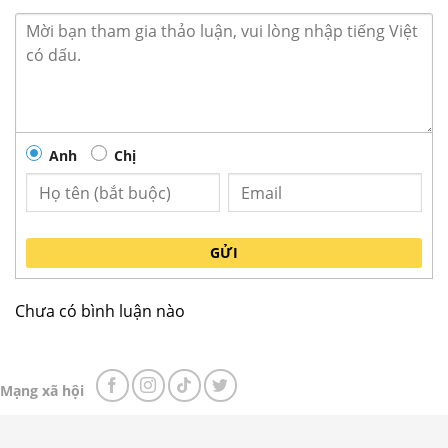
Anh
Chị
GỬI
✔️ Đặc điểm nổi bật Bàn đông mát inox Berjaya
BS2DCF4/Z
Chưa có bình luận nào
Bàn đông mát Berjaya BS2DCF4/Z
có chức
năng quan trọng là bảo quản thực phẩm đông
lạnh hay 1 số sản phẩm cần bảo quản ở nhiệt độ
Mạng xã hội
-20℃ ~ -12℃
Mặt bàn dày 50mm có thể sử dụng làm bàn