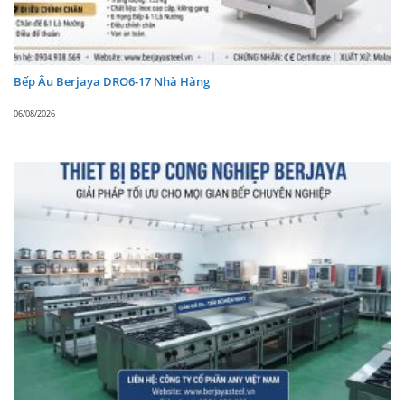
Kích thước DxRxC: 1200 x 760 x 840 mm
Trọng lượng: 88 Kg
Điện áp: 230V/50Hz/1P (220V/60Hz/1P)
Bếp Âu Berjaya DRO6-17 Nhà Hàng
Công suất: 362 W
06/08/2026
Bảng điều khiển: Kỹ thuật số
Hệ thống làm lạnh quạt gió / Không đóng tuyết
Sử dụng chất làm lạnh gas R404a
Xuất xứ:
MALAYSIA
✔️ Báo giá sản phẩm Bàn đông mát inox Berjaya
BS2DCF4/Z và thiết bị nhà hàng