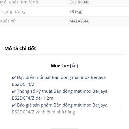
Môi chất làm lạnh
Gas R404a
Trọng lượng
88 (Kg)
Xuất xứ
MALAYSIA
Mô tả chi tiết
Mục Lục
[
Ẩn
]
✔️ Đặc điểm nổi bật Bàn đông mát inox Berjaya
BS2DCF4/Z
✔️ Thông số kỹ thuật Bàn đông mát inox Berjaya
BS2DCF4/Z dài 1,2m
✔️ Báo giá sản phẩm Bàn đông mát inox Berjaya
BS2DCF4/Z và thiết bị nhà hàng
Bàn đông mát Berjaya BS2DCF4/Z