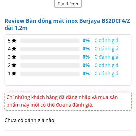
Đọc thêm
▾
thuộc nhóm
Bàn đông BERJAYA
được
thiết kế dài 1,2m dùng làm bàn chặt
Review Bàn đông mát inox Berjaya BS2DCF4/Z
hay bàn soạn trong khu chế biến và
dài 1,2m
bếp nhà, sử dụng thay thế có những
0%
| 0 đánh giá
5
bàn inox thông thường để tiết kiệm
0%
| 0 đánh giá
4
không gian. Bên dưới có 1 ngăn đông
0%
| 0 đánh giá
3
và ngăn 1 mát sử dụng để lưu trữ và
0%
| 0 đánh giá
2
bảo quản sản phẩm phục vụ cho việc
0%
| 0 đánh giá
1
chế biến và tích trữ thực phẩm.
Chỉ những khách hàng đã đăng nhập và mua sản
phẩm này mới có thể đưa ra đánh giá.
Chưa có đánh giá nào.