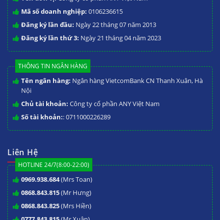
Mã số doanh nghiệp:
0106236615
Đăng ký lần đầu:
Ngày 22 tháng 07 năm 2013
Đăng ký lần thứ 3:
Ngày 21 tháng 04 năm 2023
THÔNG TIN NGÂN HÀNG
Tên ngân hàng:
Ngân hàng VietcomBank CN Thanh Xuân, Hà
Nội
Chủ tài khoản:
Công ty cổ phần ANY Việt Nam
Số tài khoản:
: 0711000226289
Liên Hệ
HOTLINE 24/7(8:00-22:00)
0969.938.684
(Mrs Toan)
0868.843.815
(Mr Hưng)
0868.843.825
(Mrs Hiền)
0777.843.815
(Mr Xuân)