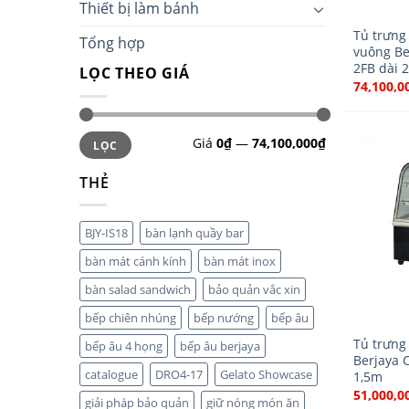
Thiết bị làm bánh
Tủ trưng
Tổng hợp
vuông Be
2FB dài 
LỌC THEO GIÁ
74,100,0
Giá
0₫
—
74,100,000₫
LỌC
THẺ
BJY-IS18
bàn lạnh quầy bar
bàn mát cánh kính
bàn mát inox
bàn salad sandwich
bảo quản vắc xin
bếp chiên nhúng
bếp nướng
bếp âu
Tủ trưng
bếp âu 4 họng
bếp âu berjaya
Berjaya 
catalogue
DRO4-17
Gelato Showcase
1,5m
51,000,0
giải pháp bảo quản
giữ nóng món ăn