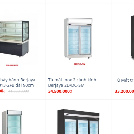
 bày bánh Berjaya
Tủ mát inox 2 cánh kính
Tủ Mát t
13-2FB dài 90cm
Berjaya 2D/DC-SM
00
34,500,000
33,200,0
41,500,000
₫
₫
₫