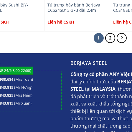
 bày Sushi BJY-
Tủ trưng bày bánh Berjaya
Tủ trưng
L
CCS24SB13-3FB dài 2,4m
CCS18SB1
CSKH
Liên hệ CSKH
Liên hệ 
1
2
ệ
BERJAYA STEEL
E 24/7(8:00-22:00)
Công ty cổ phần ANY Việ
938.684
(Mrs Toan)
đại lý chính thức của
BERJA
843.815
(Mr Hưng)
STEEL
tại
MALAYSIA
, thươn
843.825
(Mrs Hiền)
đã phát triển và trở thành 
843.815
(Mr Xuân)
xuất và xuất khẩu tổng ngu
thiết bị liên quan tới dịch v
phẩm thương mại và thiết b
thương mại chất lượng cao 