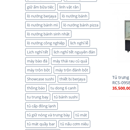
giữ ấm bữa tiệc
linh vật rắn
lò nướng berjaya
lò nướng bánh
lò nướng bánh mì
lò nướng bánh pizza
lò nướng bánh sinh nhật
lò nướng công nghiệp
lịch nghỉ lễ
Lịch nghỉ tết
lịch nghỉ tết nguyên đán
máy bào đá
máy thái rau củ quả
máy trộn bột
máy trộn đánh bột
Tủ trưng
Showcase sushi
thiết bị berjaya
RCS-09SB
35,500,0
thông báo
tu dong 6 canh
tu trung bay
tủ bánh sushi
tủ cấp đông lạnh
tủ giữ nóng và trưng bày
tủ mát
tủ mát quầy bar
tủ nấu cơm niêu