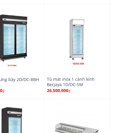
Tủ mát inox 1 cánh kính
rưng bày 2D/DC-BBH
Berjaya 1D/DC-SM
00
26,500,000
₫
₫