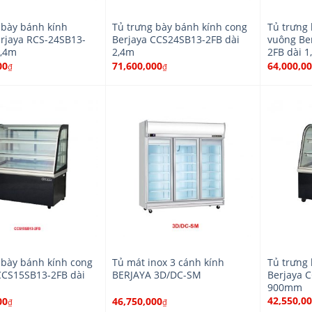
 bày bánh kính
Tủ trưng bày bánh kính cong
Tủ trưng
rjaya RCS-24SB13-
Berjaya CCS24SB13-2FB dài
vuông Be
2,4m
2,4m
2FB dài 1
00
71,600,000
64,000,0
₫
₫
 bày bánh kính cong
Tủ mát inox 3 cánh kính
Tủ trưng
CCS15SB13-2FB dài
BERJAYA 3D/DC-SM
Berjaya 
900mm
42,550,0
00
46,750,000
₫
₫