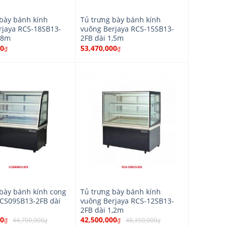
 bày bánh kính
Tủ trưng bày bánh kính
rjaya RCS-18SB13-
vuông Berjaya RCS-15SB13-
,8m
2FB dài 1,5m
00
53,470,000
₫
₫
 bày bánh kính cong
Tủ trưng bày bánh kính
CCS09SB13-2FB dài
vuông Berjaya RCS-12SB13-
2FB dài 1,2m
00
42,500,000
44,700,000
48,350,000
₫
₫
₫
₫