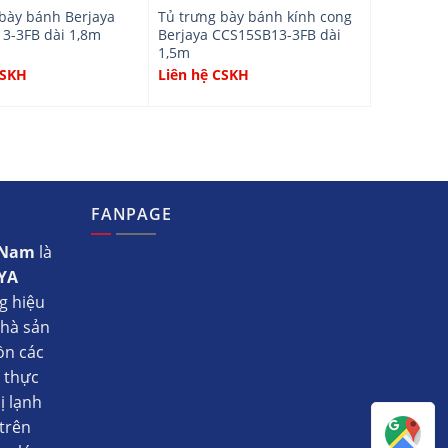
 bày bánh Berjaya
Tủ trưng bày bánh kính cong
3-3FB dài 1,8m
Berjaya CCS15SB13-3FB dài
1,5m
CSKH
Liên hệ CSKH
FANPAGE
t Nam
là
YA
g hiệu
nhà sản
ồn các
ụ thực
ị lạnh
trên