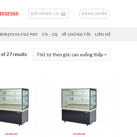
4938569
GIỎ HÀNG /
0
ĐĂNG NHẬP
₫
BERJYAYA FILE PDF
CO – CQ
VỀ CHÚNG TÔI
LIÊN HỆ
of 27 results