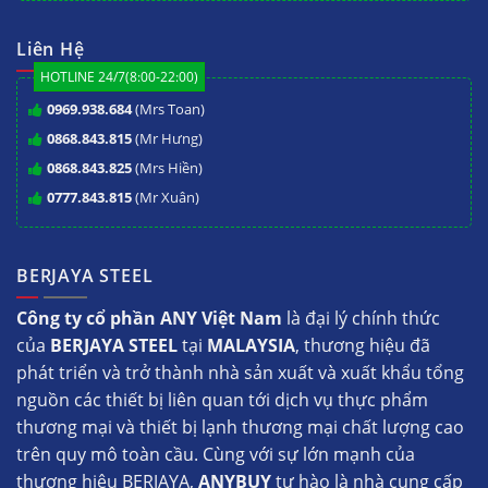
Liên Hệ
HOTLINE 24/7(8:00-22:00)
0969.938.684
(Mrs Toan)
0868.843.815
(Mr Hưng)
0868.843.825
(Mrs Hiền)
0777.843.815
(Mr Xuân)
BERJAYA STEEL
Công ty cổ phần ANY Việt Nam
là đại lý chính thức
của
BERJAYA STEEL
tại
MALAYSIA
, thương hiệu đã
phát triển và trở thành nhà sản xuất và xuất khẩu tổng
nguồn các thiết bị liên quan tới dịch vụ thực phẩm
thương mại và thiết bị lạnh thương mại chất lượng cao
trên quy mô toàn cầu. Cùng với sự lớn mạnh của
thương hiệu BERJAYA,
ANYBUY
tự hào là nhà cung cấp