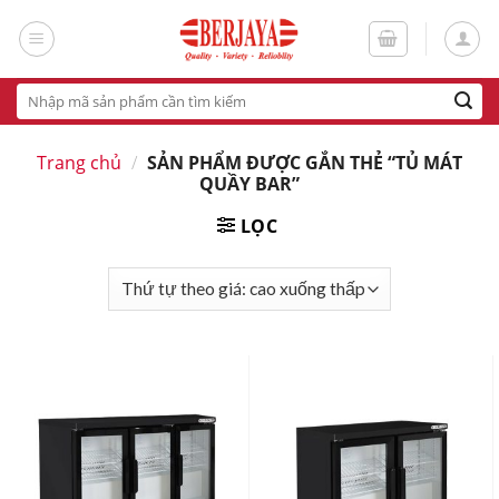
Skip
to
content
Tìm
kiếm:
Trang chủ
/
SẢN PHẨM ĐƯỢC GẮN THẺ “TỦ MÁT
QUẦY BAR”
LỌC