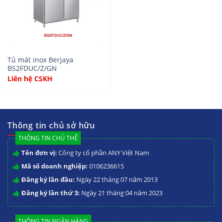
Tủ mát inox Berjaya
BS2FDUC/Z/GN
Liên hệ CSKH
Thông tin chủ sở hữu
THÔNG TIN CHỦ THỂ
Tên đơn vị:
Công ty cổ phần ANY Việt Nam
Mã số doanh nghiệp:
0106236615
Đăng ký lần đầu:
Ngày 22 tháng 07 năm 2013
Đăng ký lần thứ 3:
Ngày 21 tháng 04 năm 2023
THÔNG TIN NGÂN HÀNG