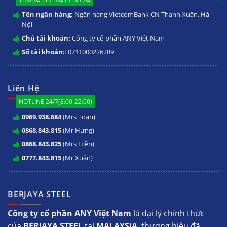
Tên ngân hàng:
Ngân hàng VietcomBank CN Thanh Xuân, Hà
Nội
Chủ tài khoản:
Công ty cổ phần ANY Việt Nam
Số tài khoản:
: 0711000226289
Liên Hệ
HOTLINE 24/7(8:00-22:00)
0969.938.684
(Mrs Toan)
0868.843.815
(Mr Hưng)
0868.843.825
(Mrs Hiền)
0777.843.815
(Mr Xuân)
BERJAYA STEEL
Công ty cổ phần ANY Việt Nam
là đại lý chính thức
của
BERJAYA STEEL
tại
MALAYSIA
, thương hiệu đã