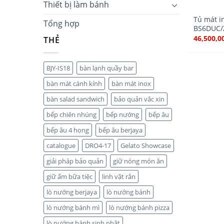
Thiết bị làm bánh
Tủ mát i
Tổng hợp
BS6DUC/
46,500,0
THẺ
BJY-IS18
bàn lạnh quầy bar
bàn mát cánh kính
bàn mát inox
bàn salad sandwich
bảo quản vắc xin
bếp chiên nhúng
bếp nướng
bếp âu
bếp âu 4 họng
bếp âu berjaya
catalogue
DRO4-17
Gelato Showcase
giải pháp bảo quản
giữ nóng món ăn
giữ ấm bữa tiệc
linh vật rắn
lò nướng berjaya
lò nướng bánh
lò nướng bánh mì
lò nướng bánh pizza
lò nướng bánh sinh nhật