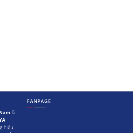
FANPAGE
t Nam
là
YA
g hiệu