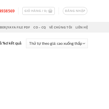
4938569
GIỎ HÀNG /
0
ĐĂNG NHẬP
₫
BERJYAYA FILE PDF
CO – CQ
VỀ CHÚNG TÔI
LIÊN HỆ
cả %d kết quả