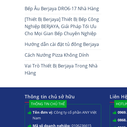
Bếp Âu Berjaya DRO6-17 Nhà Hàng
[Thiết Bị Berjaya] Thiết Bị Bếp Công
Nghiệp BERJAYA, Giải Pháp Tối Ưu
Cho Mọi Gian Bếp Chuyên Nghiệp
Hướng dẫn cài đặt tủ đông Berjaya
Cách Nướng Pizza Không Dính
Vai Trò Thiết Bị Berjaya Trong Nhà
Hàng
Thông tin chủ sở hữu
Liên H
THÔNG TIN CHỦ THỂ
HOTLIN
Tên đơn vị:
Công ty cổ phần ANY Việt
0969.
Nam
0868.
Mã số doanh nghiệp:
0106236615