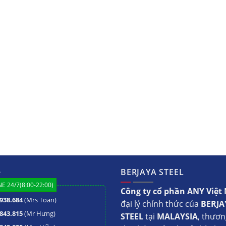
ệ
BERJAYA STEEL
E 24/7(8:00-22:00)
Công ty cổ phần ANY Việ
938.684
(Mrs Toan)
đại lý chính thức của
BERJA
843.815
(Mr Hưng)
STEEL
tại
MALAYSIA
, thươn