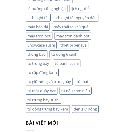
lò nướng công nghiệp
lịch nghỉ lễ
Lịch nghỉ tết
lịch nghỉ tết nguyên đán
máy bào đá
máy thái rau củ quả
máy trộn bột
máy trộn đánh bột
Showcase sushi
thiết bị berjaya
thông báo
tu dong 6 canh
tu trung bay
tủ bánh sushi
tủ cấp đông lạnh
tủ giữ nóng và trưng bày
tủ mát
tủ mát quầy bar
tủ nấu cơm niêu
tủ trưng bày sushi
tủ đông trưng bày kem
đèn giữ nóng
BÀI VIẾT MỚI