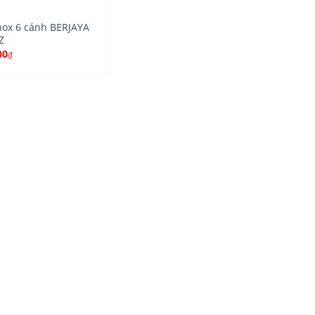
nox 6 cánh BERJAYA
Z
00
₫