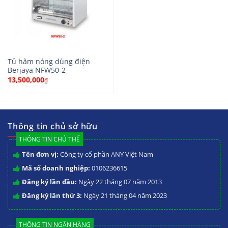
Tủ hâm nóng dùng điện
Berjaya NFW50-2
13,500,000
₫
Thông tin chủ sở hữu
THÔNG TIN CHỦ THỂ
Tên đơn vị:
Công ty cổ phần ANY Việt Nam
Mã số doanh nghiệp:
0106236615
Đăng ký lần đầu:
Ngày 22 tháng 07 năm 2013
Đăng ký lần thứ 3:
Ngày 21 tháng 04 năm 2023
THÔNG TIN NGÂN HÀNG