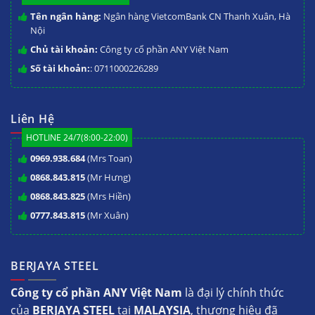
Tên ngân hàng:
Ngân hàng VietcomBank CN Thanh Xuân, Hà
Nội
Chủ tài khoản:
Công ty cổ phần ANY Việt Nam
Số tài khoản:
: 0711000226289
Liên Hệ
HOTLINE 24/7(8:00-22:00)
0969.938.684
(Mrs Toan)
0868.843.815
(Mr Hưng)
0868.843.825
(Mrs Hiền)
0777.843.815
(Mr Xuân)
BERJAYA STEEL
Công ty cổ phần ANY Việt Nam
là đại lý chính thức
của
BERJAYA STEEL
tại
MALAYSIA
, thương hiệu đã