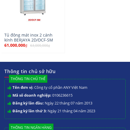
Tủ đông mát inox 2 cánh
kính BERJAYA 2D/DCF-SM
61,000,000
63,000,000
₫
₫
Thông tin chủ sở hữu
THÔNG TIN CHỦ THỂ
Tên đơn vị:
Công ty cổ phần ANY Việt Nam
Mã số doanh nghiệp:
0106236615
Đăng ký lần đầu:
Ngày 22 tháng 07 năm 2013
Đăng ký lần thứ 3:
Ngày 21 tháng 04 năm 2023
THÔNG TIN NGÂN HÀNG