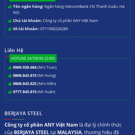
Tên ngân hàng:
Ngân hàng VietcomBank CN Thanh Xuân, Hà
Nội
Chủ tài khoản:
Công ty cổ phần ANY Việt Nam
Số tài khoản:
: 0711000226289
Liên Hệ
HOTLINE 24/7(8:00-22:00)
0969.938.684
(Mrs Toan)
0868.843.815
(Mr Hưng)
0868.843.825
(Mrs Hiền)
0777.843.815
(Mr Xuân)
BERJAYA STEEL
Công ty cổ phần ANY Việt Nam
là đại lý chính thức
của
BERJAYA STEEL
tại
MALAYSIA
, thương hiệu đã