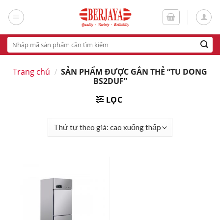
Skip
to
content
Tìm
kiếm:
Trang chủ
/
SẢN PHẨM ĐƯỢC GẮN THẺ “TU DONG
BS2DUF”
LỌC