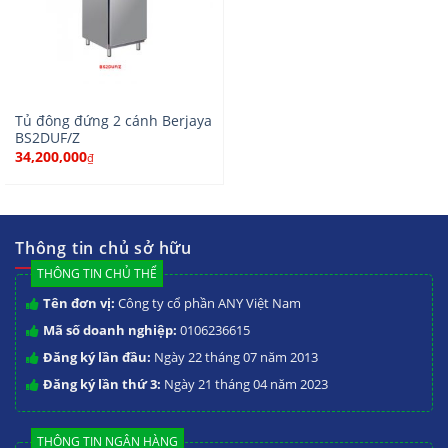
Tủ đông đứng 2 cánh Berjaya
BS2DUF/Z
34,200,000
₫
Thông tin chủ sở hữu
THÔNG TIN CHỦ THỂ
Tên đơn vị:
Công ty cổ phần ANY Việt Nam
Mã số doanh nghiệp:
0106236615
Đăng ký lần đầu:
Ngày 22 tháng 07 năm 2013
Đăng ký lần thứ 3:
Ngày 21 tháng 04 năm 2023
THÔNG TIN NGÂN HÀNG