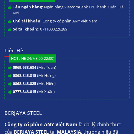
Tên ngân hàng:
Ngân hàng VietcomBank CN Thanh Xuân, Hà
Nội
Chủ tài khoản:
Công ty cổ phần ANY Việt Nam
Số tài khoản:
: 0711000226289
Liên Hệ
HOTLINE 24/7(8:00-22:00)
0969.938.684
(Mrs Toan)
0868.843.815
(Mr Hưng)
0868.843.825
(Mrs Hiền)
0777.843.815
(Mr Xuân)
BERJAYA STEEL
Công ty cổ phần ANY Việt Nam
là đại lý chính thức
của
BERJAYA STEEL
tại
MALAYSIA
, thương hiệu đã