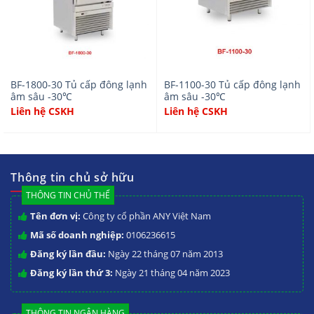
BF-1800-30 Tủ cấp đông lạnh
BF-1100-30 Tủ cấp đông lạnh
âm sâu -30℃
âm sâu -30℃
Liên hệ CSKH
Liên hệ CSKH
Thông tin chủ sở hữu
THÔNG TIN CHỦ THỂ
Tên đơn vị:
Công ty cổ phần ANY Việt Nam
Mã số doanh nghiệp:
0106236615
Đăng ký lần đầu:
Ngày 22 tháng 07 năm 2013
Đăng ký lần thứ 3:
Ngày 21 tháng 04 năm 2023
THÔNG TIN NGÂN HÀNG