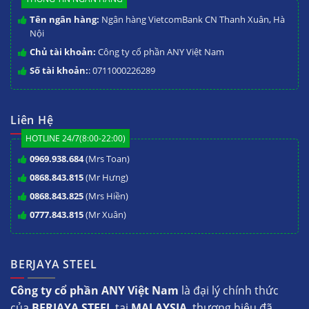
Tên ngân hàng:
Ngân hàng VietcomBank CN Thanh Xuân, Hà
Nội
Chủ tài khoản:
Công ty cổ phần ANY Việt Nam
Số tài khoản:
: 0711000226289
Liên Hệ
HOTLINE 24/7(8:00-22:00)
0969.938.684
(Mrs Toan)
0868.843.815
(Mr Hưng)
0868.843.825
(Mrs Hiền)
0777.843.815
(Mr Xuân)
BERJAYA STEEL
Công ty cổ phần ANY Việt Nam
là đại lý chính thức
của
BERJAYA STEEL
tại
MALAYSIA
, thương hiệu đã