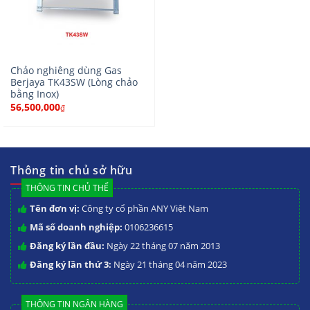
Chảo nghiêng dùng Gas
Berjaya TK43SW (Lòng chảo
bằng Inox)
56,500,000
₫
Thông tin chủ sở hữu
THÔNG TIN CHỦ THỂ
Tên đơn vị:
Công ty cổ phần ANY Việt Nam
Mã số doanh nghiệp:
0106236615
Đăng ký lần đầu:
Ngày 22 tháng 07 năm 2013
Đăng ký lần thứ 3:
Ngày 21 tháng 04 năm 2023
THÔNG TIN NGÂN HÀNG