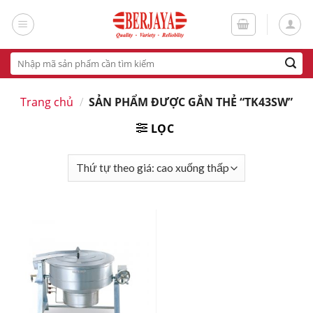
Skip
to
content
Tìm
kiếm:
Trang chủ
/
SẢN PHẨM ĐƯỢC GẮN THẺ “TK43SW”
LỌC