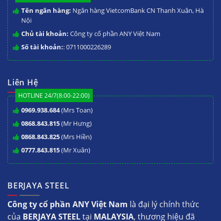
Tên ngân hàng:
Ngân hàng VietcomBank CN Thanh Xuân, Hà
Nội
Chủ tài khoản:
Công ty cổ phần ANY Việt Nam
Số tài khoản:
: 0711000226289
Liên Hệ
HOTLINE 24/7(8:00-22:00)
0969.938.684
(Mrs Toan)
0868.843.815
(Mr Hưng)
0868.843.825
(Mrs Hiền)
0777.843.815
(Mr Xuân)
BERJAYA STEEL
Công ty cổ phần ANY Việt Nam
là đại lý chính thức
của
BERJAYA STEEL
tại
MALAYSIA
, thương hiệu đã