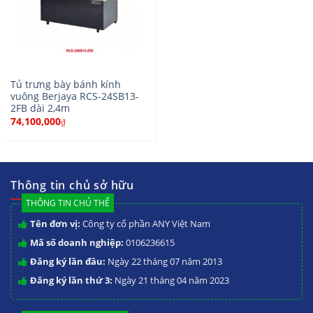
Tủ trưng bày bánh kính
vuông Berjaya RCS-24SB13-
2FB dài 2,4m
74,100,000
₫
Thông tin chủ sở hữu
THÔNG TIN CHỦ THỂ
Tên đơn vị:
Công ty cổ phần ANY Việt Nam
Mã số doanh nghiệp:
0106236615
Đăng ký lần đầu:
Ngày 22 tháng 07 năm 2013
Đăng ký lần thứ 3:
Ngày 21 tháng 04 năm 2023