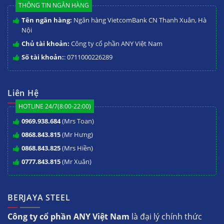
THÔNG TIN NGÂN HÀNG
Tên ngân hàng:
Ngân hàng VietcomBank CN Thanh Xuân, Hà
Nội
Chủ tài khoản:
Công ty cổ phần ANY Việt Nam
Số tài khoản:
: 0711000226289
Liên Hệ
HOTLINE 24/7(8:00-22:00)
0969.938.684
(Mrs Toan)
0868.843.815
(Mr Hưng)
0868.843.825
(Mrs Hiền)
0777.843.815
(Mr Xuân)
BERJAYA STEEL
Công ty cổ phần ANY Việt Nam
là đại lý chính thức