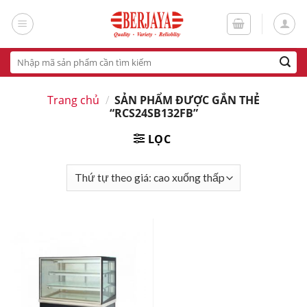
Skip
to
content
Tìm
kiếm:
Trang chủ
/
SẢN PHẨM ĐƯỢC GẮN THẺ
“RCS24SB132FB”
LỌC