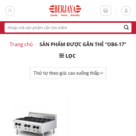
Skip
to
content
Tìm
kiếm:
Trang chủ
/
SẢN PHẨM ĐƯỢC GẮN THẺ “OB6-17”
LỌC