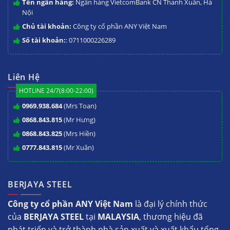
Tên ngân hàng:
Ngân hàng VietcomBank CN Thanh Xuân, Hà
Nội
Chủ tài khoản:
Công ty cổ phần ANY Việt Nam
Số tài khoản:
: 0711000226289
Liên Hệ
HOTLINE 24/7(8:00-22:00)
0969.938.684
(Mrs Toan)
0868.843.815
(Mr Hưng)
0868.843.825
(Mrs Hiền)
0777.843.815
(Mr Xuân)
BERJAYA STEEL
Công ty cổ phần ANY Việt Nam
là đại lý chính thức
của
BERJAYA STEEL
tại
MALAYSIA
, thương hiệu đã
phát triển và trở thành nhà sản xuất và xuất khẩu tổng