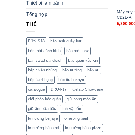
Thiết bị làm bánh
Máy xay s
Tổng hợp
CB2L-A
5,800,00
THẺ
BJY-IS18
bàn lạnh quầy bar
bàn mát cánh kính
bàn mát inox
bàn salad sandwich
bảo quản vắc xin
bếp chiên nhúng
bếp nướng
bếp âu
bếp âu 4 họng
bếp âu berjaya
catalogue
DRO4-17
Gelato Showcase
giải pháp bảo quản
giữ nóng món ăn
giữ ấm bữa tiệc
linh vật rắn
lò nướng berjaya
lò nướng bánh
lò nướng bánh mì
lò nướng bánh pizza