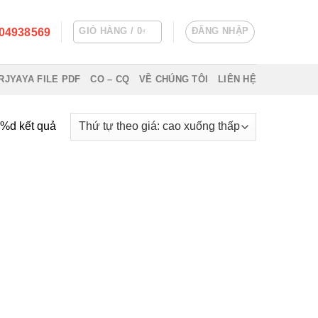
GIỎ HÀNG /
0
ĐĂNG NHẬP
04938569
₫
RJYAYA FILE PDF
CO – CQ
VỀ CHÚNG TÔI
LIÊN HỆ
ả %d kết quả