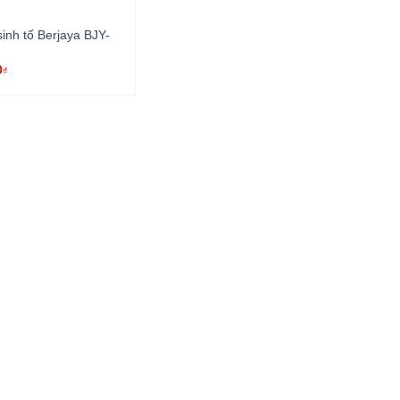
inh tố Berjaya BJY-
0
₫