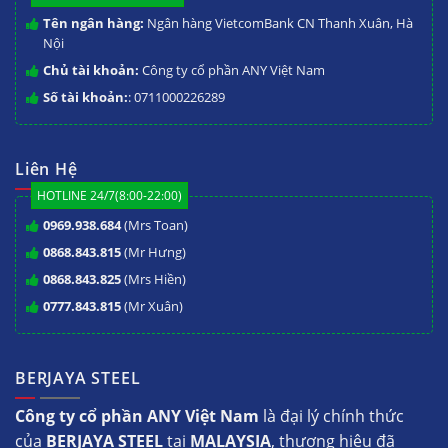
Tên ngân hàng:
Ngân hàng VietcomBank CN Thanh Xuân, Hà
Nội
Chủ tài khoản:
Công ty cổ phần ANY Việt Nam
Số tài khoản:
: 0711000226289
Liên Hệ
HOTLINE 24/7(8:00-22:00)
0969.938.684
(Mrs Toan)
0868.843.815
(Mr Hưng)
0868.843.825
(Mrs Hiền)
0777.843.815
(Mr Xuân)
BERJAYA STEEL
Công ty cổ phần ANY Việt Nam
là đại lý chính thức
của
BERJAYA STEEL
tại
MALAYSIA
, thương hiệu đã