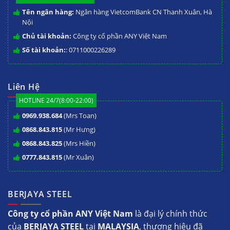
Tên ngân hàng:
Ngân hàng VietcomBank CN Thanh Xuân, Hà
Nội
Chủ tài khoản:
Công ty cổ phần ANY Việt Nam
Số tài khoản:
: 0711000226289
Liên Hệ
HOTLINE 24/7(8:00-22:00)
0969.938.684
(Mrs Toan)
0868.843.815
(Mr Hưng)
0868.843.825
(Mrs Hiền)
0777.843.815
(Mr Xuân)
BERJAYA STEEL
Công ty cổ phần ANY Việt Nam
là đại lý chính thức
của
BERJAYA STEEL
tại
MALAYSIA
, thương hiệu đã