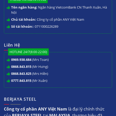
Tên ngân hàng:
Ngân hàng VietcomBank CN Thanh Xuân, Hà
Nội
Chủ tài khoản:
Công ty cổ phần ANY Việt Nam
Số tài khoản:
: 0711000226289
Liên Hệ
HOTLINE 24/7(8:00-22:00)
0969.938.684
(Mrs Toan)
0868.843.815
(Mr Hưng)
0868.843.825
(Mrs Hiền)
0777.843.815
(Mr Xuân)
BERJAYA STEEL
Công ty cổ phần ANY Việt Nam
là đại lý chính thức
của
BERJAYA STEEL
tại
MALAYSIA
, thương hiệu đã