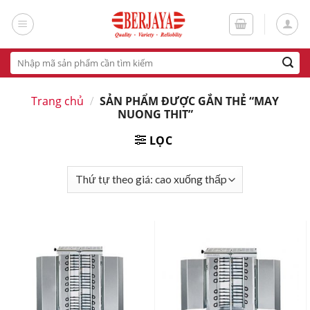
Skip
to
content
Tìm
kiếm:
Trang chủ
/
SẢN PHẨM ĐƯỢC GẮN THẺ “MAY
NUONG THIT”
LỌC