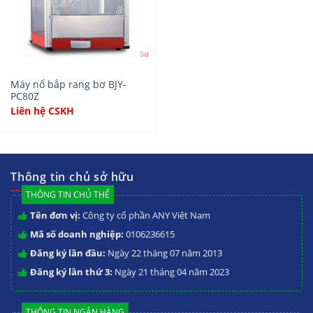
Máy nổ bắp rang bơ BJY-
PC80Z
Liên hệ CSKH
Thông tin chủ sở hữu
THÔNG TIN CHỦ THỂ
Tên đơn vị:
Công ty cổ phần ANY Việt Nam
Mã số doanh nghiệp:
0106236615
Đăng ký lần đầu:
Ngày 22 tháng 07 năm 2013
Đăng ký lần thứ 3:
Ngày 21 tháng 04 năm 2023
THÔNG TIN NGÂN HÀNG