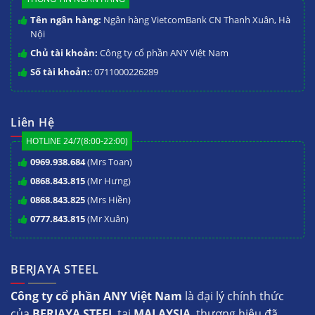
Tên ngân hàng:
Ngân hàng VietcomBank CN Thanh Xuân, Hà
Nội
Chủ tài khoản:
Công ty cổ phần ANY Việt Nam
Số tài khoản:
: 0711000226289
Liên Hệ
HOTLINE 24/7(8:00-22:00)
0969.938.684
(Mrs Toan)
0868.843.815
(Mr Hưng)
0868.843.825
(Mrs Hiền)
0777.843.815
(Mr Xuân)
BERJAYA STEEL
Công ty cổ phần ANY Việt Nam
là đại lý chính thức
của
BERJAYA STEEL
tại
MALAYSIA
, thương hiệu đã