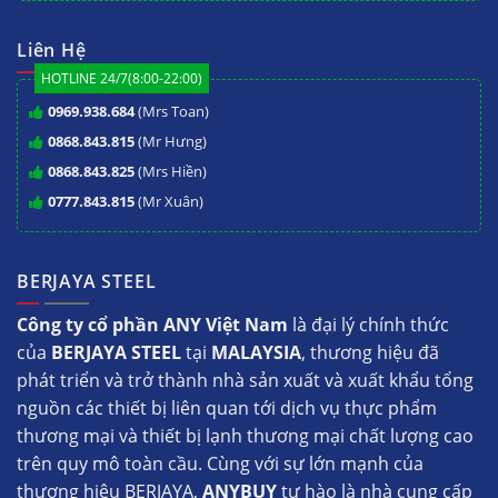
Liên Hệ
HOTLINE 24/7(8:00-22:00)
0969.938.684
(Mrs Toan)
0868.843.815
(Mr Hưng)
0868.843.825
(Mrs Hiền)
0777.843.815
(Mr Xuân)
BERJAYA STEEL
Công ty cổ phần ANY Việt Nam
là đại lý chính thức
của
BERJAYA STEEL
tại
MALAYSIA
, thương hiệu đã
phát triển và trở thành nhà sản xuất và xuất khẩu tổng
nguồn các thiết bị liên quan tới dịch vụ thực phẩm
thương mại và thiết bị lạnh thương mại chất lượng cao
trên quy mô toàn cầu. Cùng với sự lớn mạnh của
thương hiệu BERJAYA,
ANYBUY
tự hào là nhà cung cấp