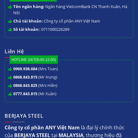
Tên ngân hàng:
Ngân hàng VietcomBank CN Thanh Xuân, Hà
Nội
Chủ tài khoản:
Công ty cổ phần ANY Việt Nam
Số tài khoản:
: 0711000226289
Liên Hệ
HOTLINE 24/7(8:00-22:00)
0969.938.684
(Mrs Toan)
0868.843.815
(Mr Hưng)
0868.843.825
(Mrs Hiền)
0777.843.815
(Mr Xuân)
BERJAYA STEEL
Công ty cổ phần ANY Việt Nam
là đại lý chính thức
của
BERJAYA STEEL
tại
MALAYSIA
, thương hiệu đã