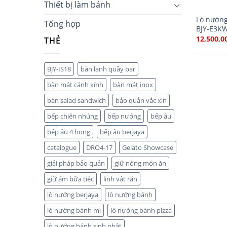
Thiết bị làm bánh
Lò nướng
Tổng hợp
BJY-E3K
12,500,0
THẺ
BJY-IS18
bàn lạnh quầy bar
bàn mát cánh kính
bàn mát inox
bàn salad sandwich
bảo quản vắc xin
bếp chiên nhúng
bếp nướng
bếp âu
bếp âu 4 họng
bếp âu berjaya
catalogue
DRO4-17
Gelato Showcase
giải pháp bảo quản
giữ nóng món ăn
giữ ấm bữa tiệc
linh vật rắn
lò nướng berjaya
lò nướng bánh
lò nướng bánh mì
lò nướng bánh pizza
lò nướng bánh sinh nhật