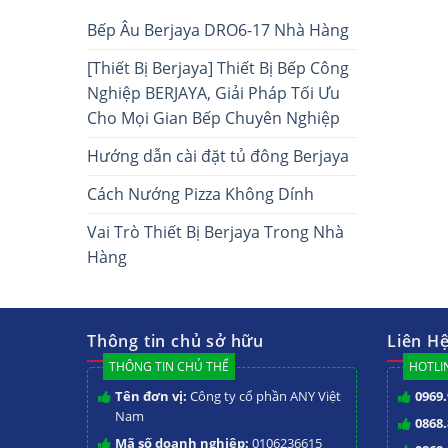
Bếp Âu Berjaya DRO6-17 Nhà Hàng
[Thiết Bị Berjaya] Thiết Bị Bếp Công
Nghiệp BERJAYA, Giải Pháp Tối Ưu
Cho Mọi Gian Bếp Chuyên Nghiệp
Hướng dẫn cài đặt tủ đông Berjaya
Cách Nướng Pizza Không Dính
Vai Trò Thiết Bị Berjaya Trong Nhà
Hàng
Thông tin chủ sở hữu
Liên H
THÔNG TIN CHỦ THỂ
HOTLIN
Tên đơn vị:
Công ty cổ phần ANY Việt
0969.
Nam
0868.
Mã số doanh nghiệp:
0106236615