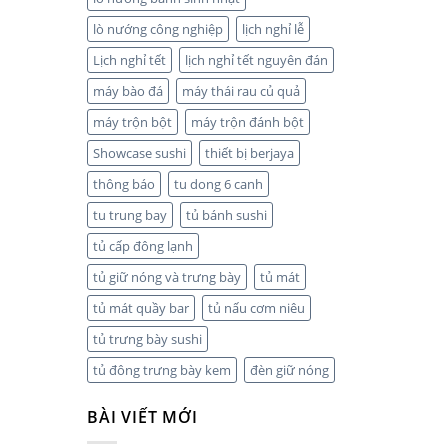
lò nướng công nghiệp
lịch nghỉ lễ
Lịch nghỉ tết
lịch nghỉ tết nguyên đán
máy bào đá
máy thái rau củ quả
máy trộn bột
máy trộn đánh bột
Showcase sushi
thiết bị berjaya
thông báo
tu dong 6 canh
tu trung bay
tủ bánh sushi
tủ cấp đông lạnh
tủ giữ nóng và trưng bày
tủ mát
tủ mát quầy bar
tủ nấu cơm niêu
tủ trưng bày sushi
tủ đông trưng bày kem
đèn giữ nóng
BÀI VIẾT MỚI