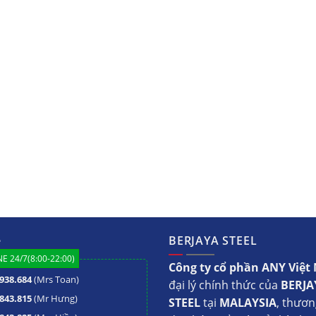
ệ
BERJAYA STEEL
E 24/7(8:00-22:00)
Công ty cổ phần ANY Việ
938.684
(Mrs Toan)
đại lý chính thức của
BERJA
843.815
(Mr Hưng)
STEEL
tại
MALAYSIA
, thươn