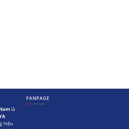
FANPAGE
t Nam
là
YA
g hiệu