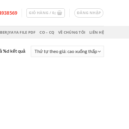
4938569
GIỎ HÀNG /
0
ĐĂNG NHẬP
₫
BERJYAYA FILE PDF
CO – CQ
VỀ CHÚNG TÔI
LIÊN HỆ
cả %d kết quả