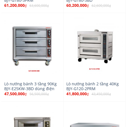
BJY-G180-3PRM
BJY-G180-3BD
61,200,000
60,200,000
63,600,000
62,600,000
₫
₫
₫
₫
Lò nướng bánh 3 tầng 90Kg
Lò nướng bánh 2 tầng 40Kg
BJY-E25KW-3BD dùng điện
BJY-G120-2PRM
47,500,000
41,800,000
56,500,000
43,450,000
₫
₫
₫
₫