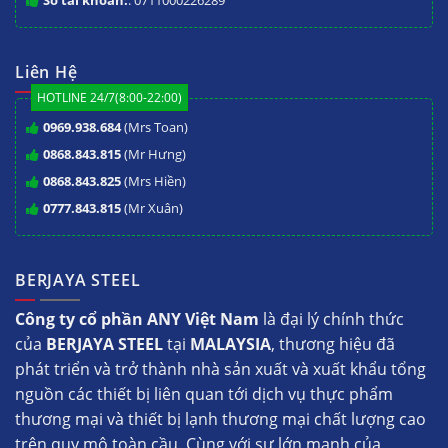
Liên Hệ
HOTLINE 24/7(8:00-22:00)
0969.938.684
(Mrs Toan)
0868.843.815
(Mr Hưng)
0868.843.825
(Mrs Hiền)
0777.843.815
(Mr Xuân)
BERJAYA STEEL
Công ty cổ phần ANY Việt Nam
là đại lý chính thức
của
BERJAYA STEEL
tại
MALAYSIA
, thương hiệu đã
phát triển và trở thành nhà sản xuất và xuất khẩu tổng
nguồn các thiết bị liên quan tới dịch vụ thực phẩm
thương mại và thiết bị lạnh thương mại chất lượng cao
trên quy mô toàn cầu. Cùng với sự lớn mạnh của