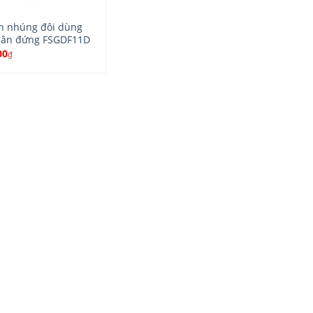
n nhúng đôi dùng
hân đứng FSGDF11D
00
₫