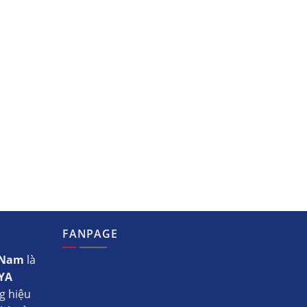
FANPAGE
t Nam
là
YA
g hiệu