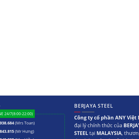
ệ
BERJAYA STEEL
E 24/7(8:00-22:00)
Công ty cổ phần ANY Việ
938.684
(Mrs Toan)
đại lý chính thức của
BERJA
843.815
(Mr Hưng)
STEEL
tại
MALAYSIA
, thươn