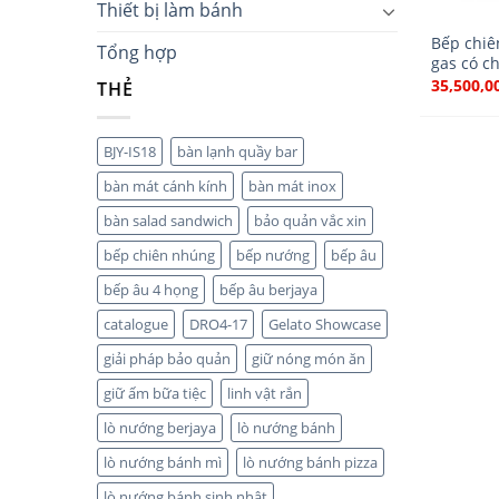
Thiết bị làm bánh
Bếp chiê
Tổng hợp
gas có c
35,500,0
THẺ
BJY-IS18
bàn lạnh quầy bar
bàn mát cánh kính
bàn mát inox
bàn salad sandwich
bảo quản vắc xin
bếp chiên nhúng
bếp nướng
bếp âu
bếp âu 4 họng
bếp âu berjaya
catalogue
DRO4-17
Gelato Showcase
giải pháp bảo quản
giữ nóng món ăn
giữ ấm bữa tiệc
linh vật rắn
lò nướng berjaya
lò nướng bánh
lò nướng bánh mì
lò nướng bánh pizza
lò nướng bánh sinh nhật