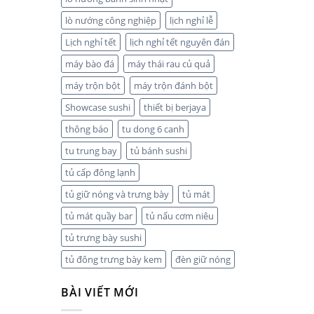
lò nướng công nghiệp
lịch nghỉ lễ
Lịch nghỉ tết
lịch nghỉ tết nguyên đán
máy bào đá
máy thái rau củ quả
máy trộn bột
máy trộn đánh bột
Showcase sushi
thiết bị berjaya
thông báo
tu dong 6 canh
tu trung bay
tủ bánh sushi
tủ cấp đông lạnh
tủ giữ nóng và trưng bày
tủ mát
tủ mát quầy bar
tủ nấu cơm niêu
tủ trưng bày sushi
tủ đông trưng bày kem
đèn giữ nóng
BÀI VIẾT MỚI