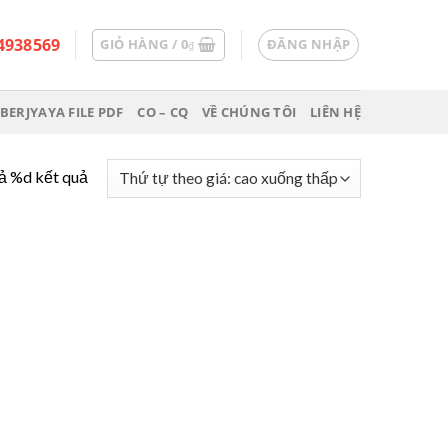
4938569
GIỎ HÀNG /
0
ĐĂNG NHẬP
₫
BERJYAYA FILE PDF
CO – CQ
VỀ CHÚNG TÔI
LIÊN HỆ
cả %d kết quả