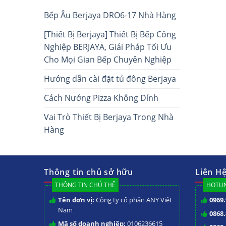
Bếp Âu Berjaya DRO6-17 Nhà Hàng
[Thiết Bị Berjaya] Thiết Bị Bếp Công
Nghiệp BERJAYA, Giải Pháp Tối Ưu
Cho Mọi Gian Bếp Chuyên Nghiệp
Hướng dẫn cài đặt tủ đông Berjaya
Cách Nướng Pizza Không Dính
Vai Trò Thiết Bị Berjaya Trong Nhà
Hàng
Thông tin chủ sở hữu
Liên H
THÔNG TIN CHỦ THỂ
HOTLIN
Tên đơn vị:
Công ty cổ phần ANY Việt
0969.
Nam
0868.
Mã số doanh nghiệp:
0106236615