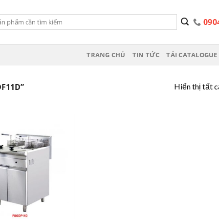
090
TRANG CHỦ
TIN TỨC
TẢI CATALOGUE 
Hiển thị tất 
F11D”