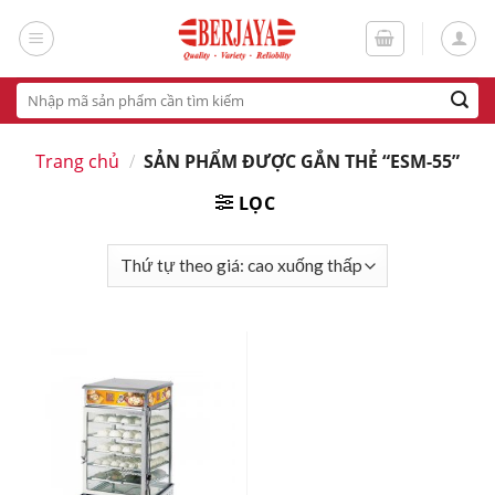
Skip
to
content
Tìm
kiếm:
Trang chủ
/
SẢN PHẨM ĐƯỢC GẮN THẺ “ESM-55”
LỌC