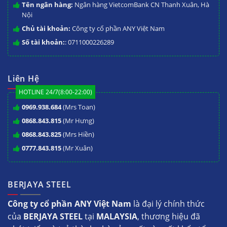
Tên ngân hàng:
Ngân hàng VietcomBank CN Thanh Xuân, Hà
Nội
Chủ tài khoản:
Công ty cổ phần ANY Việt Nam
Số tài khoản:
: 0711000226289
Liên Hệ
HOTLINE 24/7(8:00-22:00)
0969.938.684
(Mrs Toan)
0868.843.815
(Mr Hưng)
0868.843.825
(Mrs Hiền)
0777.843.815
(Mr Xuân)
BERJAYA STEEL
Công ty cổ phần ANY Việt Nam
là đại lý chính thức
của
BERJAYA STEEL
tại
MALAYSIA
, thương hiệu đã