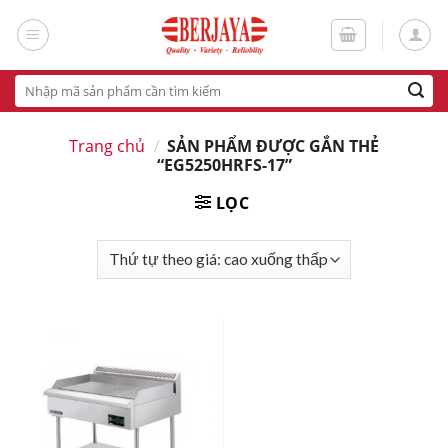
Skip
to
content
Tìm
kiếm:
Trang chủ
/
SẢN PHẨM ĐƯỢC GẮN THẺ
“EG5250HRFS-17”
LỌC