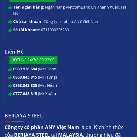
Tên ngân hàng:
Ngân hàng VietcomBank CN Thanh Xuân, Hà
Nội
Chủ tài khoản:
Công ty cổ phần ANY Việt Nam
Số tài khoản:
: 0711000226289
Liên Hệ
HOTLINE 24/7(8:00-22:00)
0969.938.684
(Mrs Toan)
0868.843.815
(Mr Hưng)
0868.843.825
(Mrs Hiền)
0777.843.815
(Mr Xuân)
BERJAYA STEEL
Công ty cổ phần ANY Việt Nam
là đại lý chính thức
của
BERJAYA STEEL
tại
MALAYSIA
, thương hiệu đã