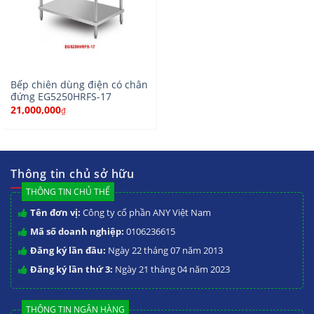
Bếp chiên dùng điện có chân
đứng EG5250HRFS-17
21,000,000
₫
Thông tin chủ sở hữu
THÔNG TIN CHỦ THỂ
Tên đơn vị:
Công ty cổ phần ANY Việt Nam
Mã số doanh nghiệp:
0106236615
Đăng ký lần đầu:
Ngày 22 tháng 07 năm 2013
Đăng ký lần thứ 3:
Ngày 21 tháng 04 năm 2023
THÔNG TIN NGÂN HÀNG