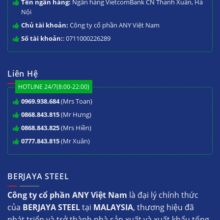
Tên ngân hàng:
Ngân hàng VietcomBank CN Thanh Xuân, Hà
Nội
Chủ tài khoản:
Công ty cổ phần ANY Việt Nam
Số tài khoản:
: 0711000226289
Liên Hệ
HOTLINE 24/7(8:00-22:00)
0969.938.684
(Mrs Toan)
0868.843.815
(Mr Hưng)
0868.843.825
(Mrs Hiền)
0777.843.815
(Mr Xuân)
BERJAYA STEEL
Công ty cổ phần ANY Việt Nam
là đại lý chính thức
của
BERJAYA STEEL
tại
MALAYSIA
, thương hiệu đã
phát triển và trở thành nhà sản xuất và xuất khẩu tổng