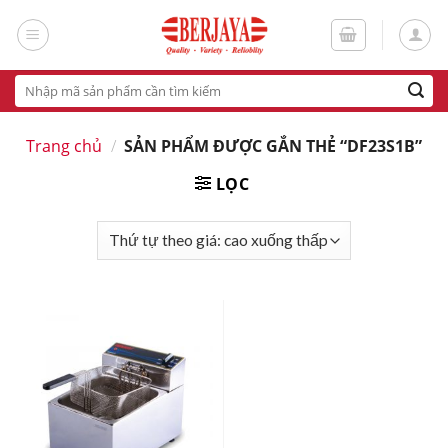
Skip
to
content
Tìm
kiếm:
Trang chủ
/
SẢN PHẨM ĐƯỢC GẮN THẺ “DF23S1B”
LỌC