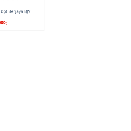
bột Berjaya BJY-
000
₫