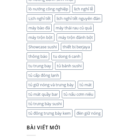
lò nướng công nghiệp
lịch nghỉ lễ
Lịch nghỉ tết
lịch nghỉ tết nguyên đán
máy bào đá
máy thái rau củ quả
máy trộn bột
máy trộn đánh bột
Showcase sushi
thiết bị berjaya
thông báo
tu dong 6 canh
tu trung bay
tủ bánh sushi
tủ cấp đông lạnh
tủ giữ nóng và trưng bày
tủ mát
tủ mát quầy bar
tủ nấu cơm niêu
tủ trưng bày sushi
tủ đông trưng bày kem
đèn giữ nóng
BÀI VIẾT MỚI