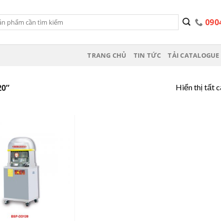
090
TRANG CHỦ
TIN TỨC
TẢI CATALOGUE 
Hiển thị tất 
0”