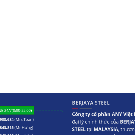
ệ
BERJAYA STEEL
E 24/7(8:00-22:00)
Công ty cổ phần ANY Việ
938.684
(Mrs Toan)
đại lý chính thức của
BERJA
843.815
(Mr Hưng)
STEEL
tại
MALAYSIA
, thươn