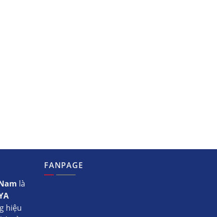
FANPAGE
t Nam
là
YA
g hiệu