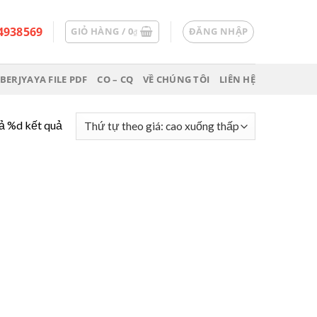
4938569
GIỎ HÀNG /
0
ĐĂNG NHẬP
₫
BERJYAYA FILE PDF
CO – CQ
VỀ CHÚNG TÔI
LIÊN HỆ
cả %d kết quả