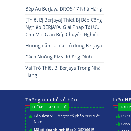
Bếp Âu Berjaya DRO6-17 Nhà Hàng
[Thiết Bị Berjaya] Thiết Bị Bếp Công
Nghiệp BERJAYA, Giải Pháp Tối Ưu
Cho Mọi Gian Bếp Chuyên Nghiệp
Hướng dẫn cài đặt tủ đông Berjaya
Cách Nướng Pizza Không Dính
Vai Trò Thiết Bị Berjaya Trong Nhà
Hàng
Thông tin chủ sở hữu
Liên H
THÔNG TIN CHỦ THỂ
HOTLIN
Tên đơn vị:
Công ty cổ phần ANY Việt
0969.
Nam
0868.
Mã số doanh nghiệp:
0106236615