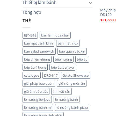
Thiết bị làm bánh
Máy chia 
Tổng hợp
DD120
121,880,
THẺ
BJY-IS18
bàn lạnh quầy bar
bàn mát cánh kính
bàn mát inox
bàn salad sandwich
bảo quản vắc xin
bếp chiên nhúng
bếp nướng
bếp âu
bếp âu 4 họng
bếp âu berjaya
catalogue
DRO4-17
Gelato Showcase
giải pháp bảo quản
giữ nóng món ăn
giữ ấm bữa tiệc
linh vật rắn
lò nướng berjaya
lò nướng bánh
lò nướng bánh mì
lò nướng bánh pizza
lò nướng bánh sinh nhật