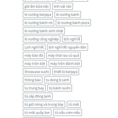
giữ ấm bữa tiệc
linh vật rắn
lò nướng berjaya
lò nướng bánh
lò nướng bánh mì
lò nướng bánh pizza
lò nướng bánh sinh nhật
lò nướng công nghiệp
lịch nghỉ lễ
Lịch nghỉ tết
lịch nghỉ tết nguyên đán
máy bào đá
máy thái rau củ quả
máy trộn bột
máy trộn đánh bột
Showcase sushi
thiết bị berjaya
thông báo
tu dong 6 canh
tu trung bay
tủ bánh sushi
tủ cấp đông lạnh
tủ giữ nóng và trưng bày
tủ mát
tủ mát quầy bar
tủ nấu cơm niêu