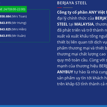
ệ
BERJAYA STEEL
E 24/7(8:00-22:00)
Công ty cổ phần ANY Việ
938.684
(Mrs Toan)
đại lý chính thức của
BERJA
843.815
(Mr Hưng)
STEEL
tại
MALAYSIA
, thươn
843.825
(Mrs Hiền)
đã phát triển và trở thành 
843.815
(Mr Xuân)
xuất và xuất khẩu tổng ngu
thiết bị liên quan tới dịch v
phẩm thương mại và thiết b
thương mại chất lượng cao 
quy mô toàn cầu. Cùng với 
mạnh của thương hiệu BERJ
ANYBUY
tự hào là nhà cun
sản phẩm uy tìn tới khách 
trên khắp 63 tỉnh thành cả 