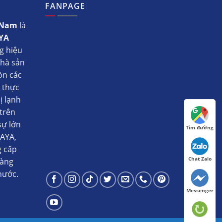
FANPAGE
t Nam
là
YA
g hiệu
nhà sản
ồn các
ụ thực
ị lạnh
trên
sự lớn
Tìm đường
AYA,
g cấp
Chat Zalo
hàng
nước.
Messenger