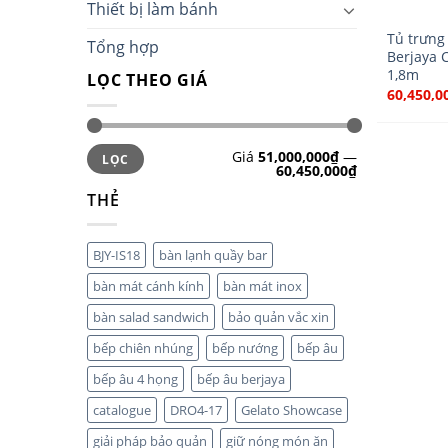
Thiết bị làm bánh
Tủ trưng
Tổng hợp
Berjaya 
1,8m
LỌC THEO GIÁ
60,450,0
Giá
51,000,000₫
—
LỌC
60,450,000₫
THẺ
BJY-IS18
bàn lạnh quầy bar
bàn mát cánh kính
bàn mát inox
bàn salad sandwich
bảo quản vắc xin
bếp chiên nhúng
bếp nướng
bếp âu
bếp âu 4 họng
bếp âu berjaya
catalogue
DRO4-17
Gelato Showcase
giải pháp bảo quản
giữ nóng món ăn