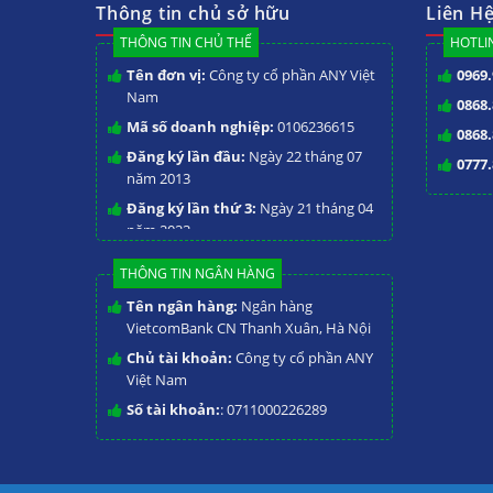
Thông tin chủ sở hữu
Liên H
THÔNG TIN CHỦ THỂ
HOTLIN
Tên đơn vị:
Công ty cổ phần ANY Việt
0969.
Nam
0868.
Mã số doanh nghiệp:
0106236615
0868.
Đăng ký lần đầu:
Ngày 22 tháng 07
0777.
năm 2013
Đăng ký lần thứ 3:
Ngày 21 tháng 04
năm 2023
THÔNG TIN NGÂN HÀNG
Tên ngân hàng:
Ngân hàng
VietcomBank CN Thanh Xuân, Hà Nội
Chủ tài khoản:
Công ty cổ phần ANY
Việt Nam
Số tài khoản:
: 0711000226289