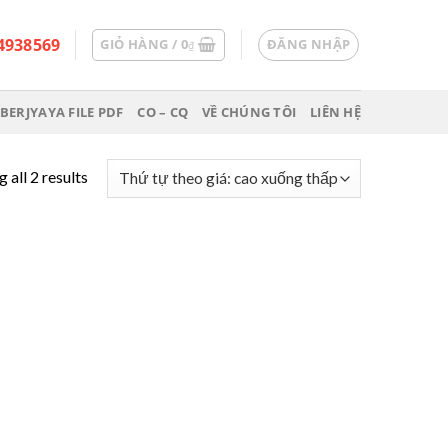
4938569
GIỎ HÀNG /
0
ĐĂNG NHẬP
₫
BERJYAYA FILE PDF
CO – CQ
VỀ CHÚNG TÔI
LIÊN HỆ
 all 2 results