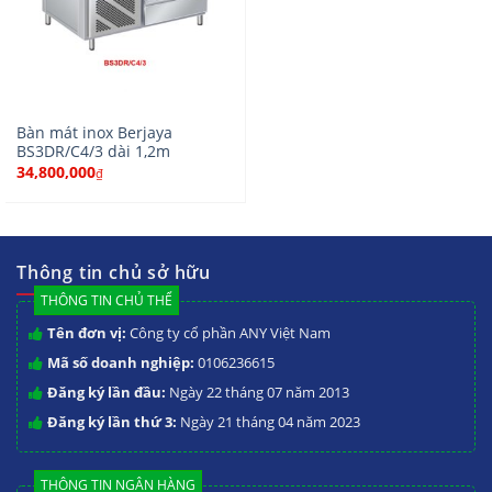
Bàn mát inox Berjaya
BS3DR/C4/3 dài 1,2m
34,800,000
₫
Thông tin chủ sở hữu
THÔNG TIN CHỦ THỂ
Tên đơn vị:
Công ty cổ phần ANY Việt Nam
Mã số doanh nghiệp:
0106236615
Đăng ký lần đầu:
Ngày 22 tháng 07 năm 2013
Đăng ký lần thứ 3:
Ngày 21 tháng 04 năm 2023
THÔNG TIN NGÂN HÀNG