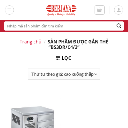
Skip
to
content
Tìm
kiếm:
Trang chủ
/
SẢN PHẨM ĐƯỢC GẮN THẺ
“BS3DR/C4/3”
LỌC