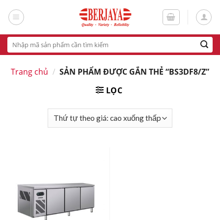
Skip
to
content
Tìm
kiếm:
Trang chủ
/
SẢN PHẨM ĐƯỢC GẮN THẺ “BS3DF8/Z”
LỌC