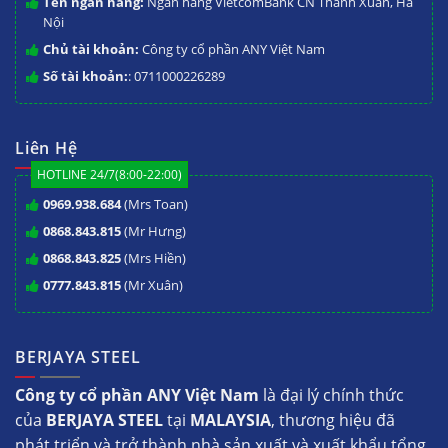
Tên ngân hàng:
Ngân hàng VietcomBank CN Thanh Xuân, Hà
Nội
Chủ tài khoản:
Công ty cổ phần ANY Việt Nam
Số tài khoản:
: 0711000226289
Liên Hệ
HOTLINE 24/7(8:00-22:00)
0969.938.684
(Mrs Toan)
0868.843.815
(Mr Hưng)
0868.843.825
(Mrs Hiền)
0777.843.815
(Mr Xuân)
BERJAYA STEEL
Công ty cổ phần ANY Việt Nam
là đại lý chính thức
của
BERJAYA STEEL
tại
MALAYSIA
, thương hiệu đã
phát triển và trở thành nhà sản xuất và xuất khẩu tổng