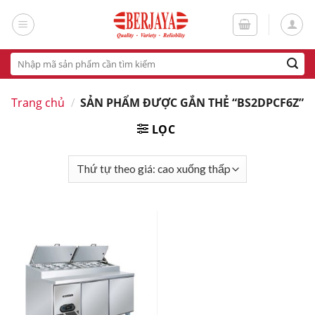
Skip
to
content
Tìm
kiếm:
Trang chủ
/
SẢN PHẨM ĐƯỢC GẮN THẺ “BS2DPCF6Z”
LỌC