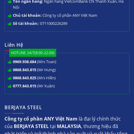
Tên ngân hàng:
Ngân hàng VietcomBank CN Thanh Xuân, Hà
Nội
Chủ tài khoản:
Công ty cổ phần ANY Việt Nam
Số tài khoản:
: 0711000226289
Liên Hệ
HOTLINE 24/7(8:00-22:00)
0969.938.684
(Mrs Toan)
0868.843.815
(Mr Hưng)
0868.843.825
(Mrs Hiền)
0777.843.815
(Mr Xuân)
BERJAYA STEEL
Công ty cổ phần ANY Việt Nam
là đại lý chính thức
của
BERJAYA STEEL
tại
MALAYSIA
, thương hiệu đã
phát triển và trở thành nhà sản xuất và xuất khẩu tổng