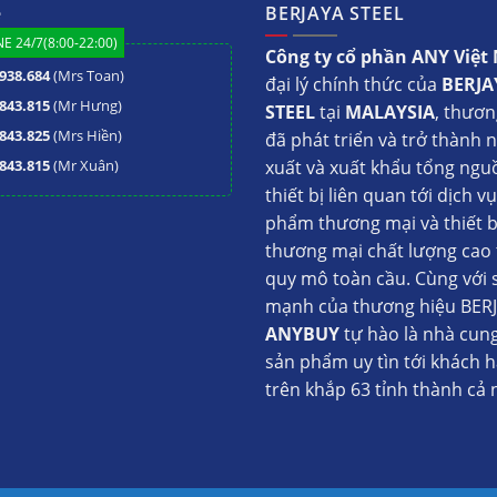
ệ
BERJAYA STEEL
E 24/7(8:00-22:00)
Công ty cổ phần ANY Việ
938.684
(Mrs Toan)
đại lý chính thức của
BERJA
843.815
(Mr Hưng)
STEEL
tại
MALAYSIA
, thươn
843.825
(Mrs Hiền)
đã phát triển và trở thành 
843.815
(Mr Xuân)
xuất và xuất khẩu tổng ngu
thiết bị liên quan tới dịch v
phẩm thương mại và thiết b
thương mại chất lượng cao 
quy mô toàn cầu. Cùng với 
mạnh của thương hiệu BERJ
ANYBUY
tự hào là nhà cun
sản phẩm uy tìn tới khách 
trên khắp 63 tỉnh thành cả 