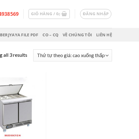
4938569
GIỎ HÀNG /
0
ĐĂNG NHẬP
₫
BERJYAYA FILE PDF
CO – CQ
VỀ CHÚNG TÔI
LIÊN HỆ
 all 3 results