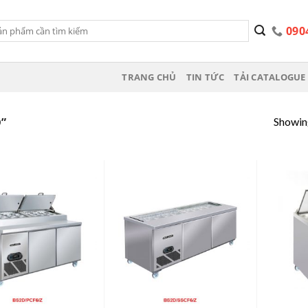
090
TRANG CHỦ
TIN TỨC
TẢI CATALOGUE 
Showing
”