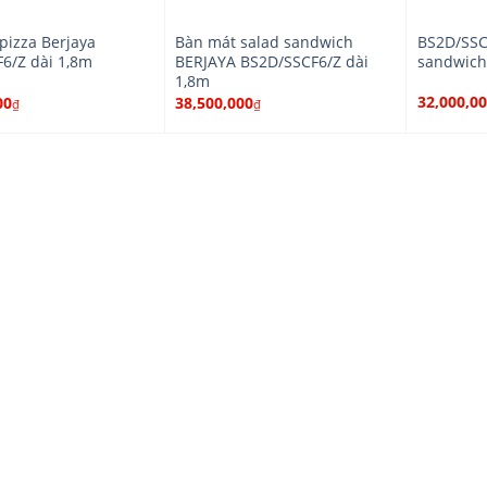
pizza Berjaya
Bàn mát salad sandwich
BS2D/SSC
6/Z dài 1,8m
BERJAYA BS2D/SSCF6/Z dài
sandwich
1,8m
32,000,0
00
38,500,000
₫
₫