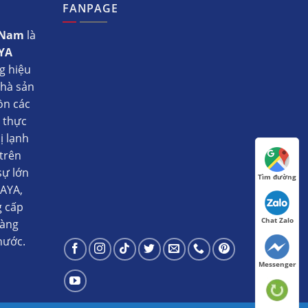
FANPAGE
t Nam
là
YA
g hiệu
nhà sản
ồn các
ụ thực
ị lạnh
trên
sự lớn
Tìm đường
AYA,
g cấp
Chat Zalo
hàng
nước.
Messenger