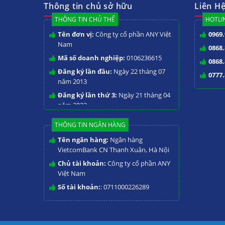
Thông tin chủ sở hữu
Liên H
THÔNG TIN CHỦ THỂ
HOTLIN
Tên đơn vị:
Công ty cổ phần ANY Việt
0969.
Nam
0868.
Mã số doanh nghiệp:
0106236615
0868.
Đăng ký lần đầu:
Ngày 22 tháng 07
0777.
năm 2013
Đăng ký lần thứ 3:
Ngày 21 tháng 04
năm 2023
THÔNG TIN NGÂN HÀNG
Tên ngân hàng:
Ngân hàng
VietcomBank CN Thanh Xuân, Hà Nội
Chủ tài khoản:
Công ty cổ phần ANY
Việt Nam
Số tài khoản:
: 0711000226289