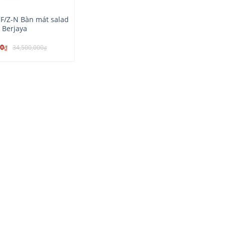
F/Z-N Bàn mát salad
 Berjaya
00
34,500,000
₫
₫