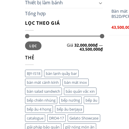
Thiết bị làm bánh
Bàn mát 
Tổng hợp
BS2D/PCF
LỌC THEO GIÁ
43,500,0
Giá
32,000,000₫
—
LỌC
43,500,000₫
THẺ
BJY-IS18
bàn lạnh quầy bar
bàn mát cánh kính
bàn mát inox
bàn salad sandwich
bảo quản vắc xin
bếp chiên nhúng
bếp nướng
bếp âu
bếp âu 4 họng
bếp âu berjaya
catalogue
DRO4-17
Gelato Showcase
giải pháp bảo quản
giữ nóng món ăn