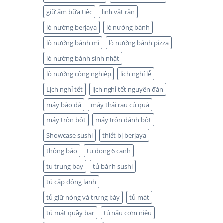
giữ ấm bữa tiệc
linh vật rắn
lò nướng berjaya
lò nướng bánh
lò nướng bánh mì
lò nướng bánh pizza
lò nướng bánh sinh nhật
lò nướng công nghiệp
lịch nghỉ lễ
Lịch nghỉ tết
lịch nghỉ tết nguyên đán
máy bào đá
máy thái rau củ quả
máy trộn bột
máy trộn đánh bột
Showcase sushi
thiết bị berjaya
thông báo
tu dong 6 canh
tu trung bay
tủ bánh sushi
tủ cấp đông lạnh
tủ giữ nóng và trưng bày
tủ mát
tủ mát quầy bar
tủ nấu cơm niêu